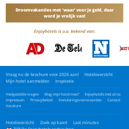
Droomvakanties met 'waar' voor je geld, daar
word je vrolijk van!
Enjoyhotels is o.a. bekend van:
Vraag nu de brochure voor 2026 aan!
Hoteloverzicht
Mijn hotel aanmelden
Inspiratie
Veelgestelde vragen
Mag mijn hond mee?
Enjoyhotels met airco
Impressum
Privacybeleid
Annuleringsvoorwaarden
Contact
Vacature
Hoteloverzicht
Zoek op kaart
Last minutes
TIP! De Enjoyhotels cadeaubon