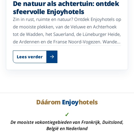
De natuur als achtertuin: ontdek
sfeervolle Enjoyhotels
Zin in rust, ruimte en natuur? Ontdek Enjoyhotels op
de mooiste plekken, van de Veluwe en Achterhoek
tot de Wadden, het Sauerland, de Lüneburger Heide,
de Ardennen en de Franse Noord-Vogezen. Wandel
door bossen en over heidevelden, adem de frisse
zeelucht in of geniet van glooiende landschappen.
Lees verder
Na een dag buiten wacht uw sfeervolle Enjoyhotel.
Dáárom
Enjoy
hotels
✓
De mooiste vakantiegebieden van Frankrijk, Duitsland,
België en Nederland