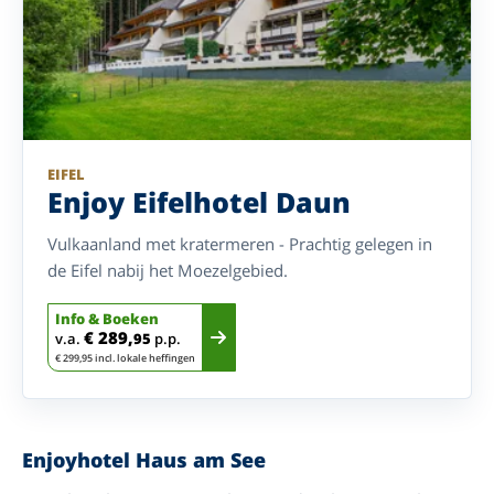
EIFEL
Enjoy Eifelhotel Daun
Vulkaanland met kratermeren - Prachtig gelegen in
de Eifel nabij het Moezelgebied.
Info & Boeken
€ 289,
v.a.
95
p.p.
€ 299,95 incl. lokale heffingen
Enjoyhotel Haus am See