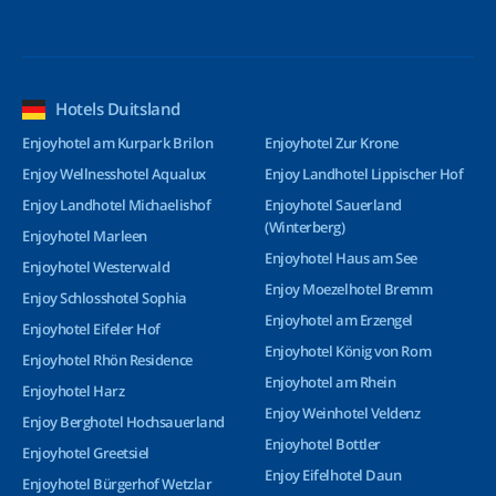
Hotels Duitsland
Enjoyhotel am Kurpark Brilon
Enjoyhotel Zur Krone
Enjoy Wellnesshotel Aqualux
Enjoy Landhotel Lippischer Hof
Enjoy Landhotel Michaelishof
Enjoyhotel Sauerland
(Winterberg)
Enjoyhotel Marleen
Enjoyhotel Haus am See
Enjoyhotel Westerwald
Enjoy Moezelhotel Bremm
Enjoy Schlosshotel Sophia
Enjoyhotel am Erzengel
Enjoyhotel Eifeler Hof
Enjoyhotel König von Rom
Enjoyhotel Rhön Residence
Enjoyhotel am Rhein
Enjoyhotel Harz
Enjoy Weinhotel Veldenz
Enjoy Berghotel Hochsauerland
Enjoyhotel Bottler
Enjoyhotel Greetsiel
Enjoy Eifelhotel Daun
Enjoyhotel Bürgerhof Wetzlar