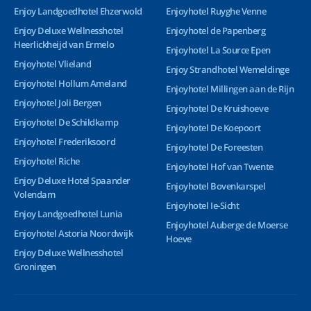
Enjoy Landgoedhotel Ehzerwold
Enjoyhotel Ruyghe Venne
Enjoy Deluxe Wellnesshotel
Enjoyhotel de Papenberg
Heerlickheijd van Ermelo
Enjoyhotel La Source Epen
Enjoyhotel Vlieland
Enjoy Strandhotel Wemeldinge
Enjoyhotel Hollum Ameland
Enjoyhotel Millingen aan de Rijn
Enjoyhotel Joli Bergen
Enjoyhotel De Kruishoeve
Enjoyhotel De Schildkamp
Enjoyhotel De Koepoort
Enjoyhotel Frederiksoord
Enjoyhotel De Foreesten
Enjoyhotel Riche
Enjoyhotel Hof van Twente
Enjoy Deluxe Hotel Spaander
Enjoyhotel Bovenkarspel
Volendam
Enjoyhotel Ie-Sicht
Enjoy Landgoedhotel Lunia
Enjoyhotel Auberge de Moerse
Enjoyhotel Astoria Noordwijk
Hoeve
Enjoy Deluxe Wellnesshotel
Groningen