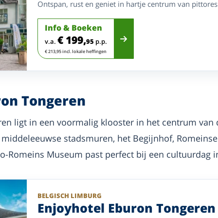
Ontspan, rust en geniet in hartje centrum van pittore
Info & Boeken
€ 199,
v.a.
95
p.p.
€ 213,95 incl. lokale heffingen
ron Tongeren
n ligt in een voormalig klooster in het centrum van
r middeleeuwse stadsmuren, het Begijnhof, Romeins
llo-Romeins Museum past perfect bij een cultuurdag 
BELGISCH LIMBURG
Enjoyhotel Eburon Tongeren