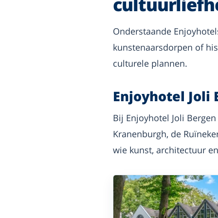
cultuurlief
Onderstaande Enjoyhotels
kunstenaarsdorpen of hist
culturele plannen.
Enjoyhotel Joli
Bij Enjoyhotel Joli Berg
Kranenburgh, de Ruïneker
wie kunst, architectuur e