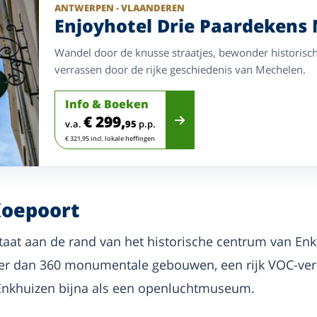
ANTWERPEN - VLAANDEREN
Enjoyhotel Drie Paardekens
Wandel door de knusse straatjes, bewonder historisc
verrassen door de rijke geschiedenis van Mechelen.
Info & Boeken
€ 299,
v.a.
95
p.p.
€ 321,95 incl. lokale heffingen
Koepoort
taat aan de rand van het historische centrum van Enk
er dan 360 monumentale gebouwen, een rijk VOC-verl
nkhuizen bijna als een openluchtmuseum.