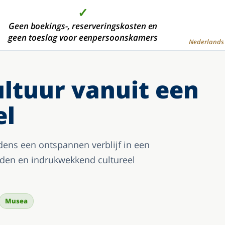
✓
✓
✓
✓
 dan 2000 moderne hotelkamers, in de mooiste
Geen boekings-, reserveringskosten en
Hoge kwaliteit tegen de
Aanbetaling is niet
geen toeslag voor eenpersoonskamers
vakantiegebieden
voordeligste prijs
verplicht
Nederlands 
ultuur vanuit een
el
ijdens een ontspannen verblijf in een
eden en indrukwekkend cultureel
Musea