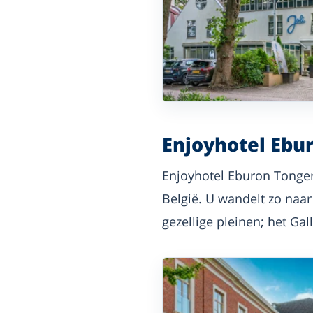
Enjoyhotel Ebu
Enjoyhotel Eburon Tongere
België. U wandelt zo naa
gezellige pleinen; het Ga