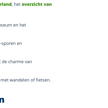
erland
, het
overzicht van
useum en het
C-sporen en
ot de charme van
 met wandelen of fietsen.
en