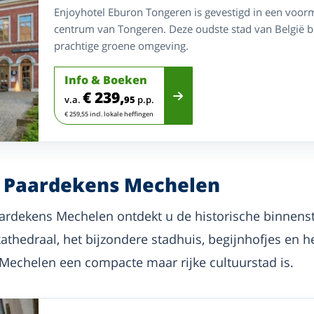
Enjoyhotel Eburon Tongeren is gevestigd in een voorma
centrum van Tongeren. Deze oudste stad van België bi
prachtige groene omgeving.
Info & Boeken
€ 239,
v.a.
95
p.p.
€ 259,55 incl. lokale heffingen
e Paardekens Mechelen
aardekens Mechelen ontdekt u de historische binnenst
thedraal, het bijzondere stadhuis, begijnhofjes en 
 Mechelen een compacte maar rijke cultuurstad is.