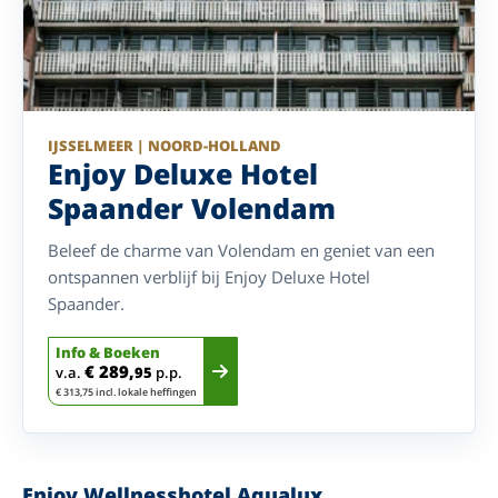
IJSSELMEER | NOORD-HOLLAND
Enjoy Deluxe Hotel
Spaander Volendam
Beleef de charme van Volendam en geniet van een
ontspannen verblijf bij Enjoy Deluxe Hotel
Spaander.
Info & Boeken
€ 289,
v.a.
95
p.p.
€ 313,75 incl. lokale heffingen
Enjoy Wellnesshotel Aqualux