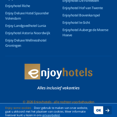
Enjoyhotel De Foreesten
Enjoyhotel Riche
Enjoyhotel Hof van Twente
Enjoy Deluxe Hotel Spaander
Enjoyhotel Bovenkarspel
Volendam
Enjoyhotel Ie-Sicht
Enjoy Landgoedhotel Lunia
Enjoyhotel Auberge de Moerse
Enjoyhotel Astoria Noordwijk
Hoeve
Enjoy Deluxe Wellnesshotel
Groningen
Alles inclusief vakanties
© 2026 Enjoyhotels - alle rechten voorbehouden
Enjoy some cookies
Door gebruik te maken van onze website,
OK
gaat u akkoord met het plaatsen van cookies. Meer informatie
hierover kunt u lezen in ons
privacybeleid
.