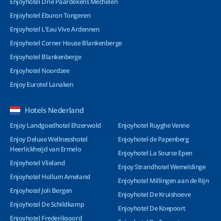
Enjoyhotel Drie Paardekens Mechelen
Enjoyhotel Eburon Tongeren
Enjoyhotel L’Eau Vive Ardennen
Enjoyhotel Corner House Blankenberge
Enjoyhotel Blankenberge
Enjoyhotel Noordzee
Enjoy Eurotel Lanaken
Hotels Nederland
Enjoy Landgoedhotel Ehzerwold
Enjoyhotel Ruyghe Venne
Enjoy Deluxe Wellnesshotel
Enjoyhotel de Papenberg
Heerlickheijd van Ermelo
Enjoyhotel La Source Epen
Enjoyhotel Vlieland
Enjoy Strandhotel Wemeldinge
Enjoyhotel Hollum Ameland
Enjoyhotel Millingen aan de Rijn
Enjoyhotel Joli Bergen
Enjoyhotel De Kruishoeve
Enjoyhotel De Schildkamp
Enjoyhotel De Koepoort
Enjoyhotel Frederiksoord