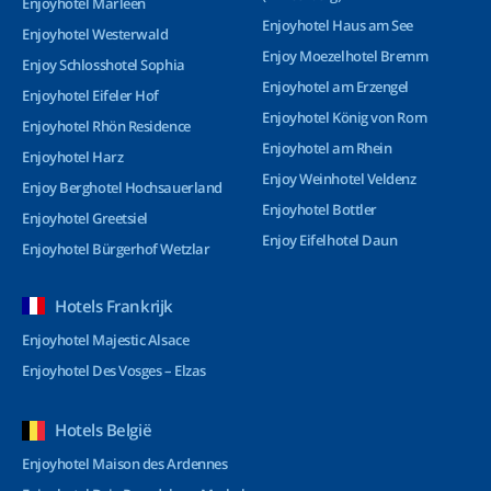
Enjoyhotel Marleen
Enjoyhotel Haus am See
Enjoyhotel Westerwald
Enjoy Moezelhotel Bremm
Enjoy Schlosshotel Sophia
Enjoyhotel am Erzengel
Enjoyhotel Eifeler Hof
Enjoyhotel König von Rom
Enjoyhotel Rhön Residence
Enjoyhotel am Rhein
Enjoyhotel Harz
Enjoy Weinhotel Veldenz
Enjoy Berghotel Hochsauerland
Enjoyhotel Bottler
Enjoyhotel Greetsiel
Enjoy Eifelhotel Daun
Enjoyhotel Bürgerhof Wetzlar
Hotels Frankrijk
Enjoyhotel Majestic Alsace
Enjoyhotel Des Vosges – Elzas
Hotels België
Enjoyhotel Maison des Ardennes