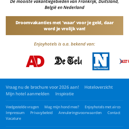
De mooiste vakantiegebieden van Frankrijk, Duitsland,
België en Nederland
Droomvakanties met 'waar' voor je geld, daar
word je vrolijk van!
Enjoyhotels is o.a. bekend van:
Vraag nu de brochure voor 2026 aan!
Hoteloverzicht
Mijn hotel aanmelden
Inspiratie
Veelgestelde vragen
Mag mijn hond mee?
Enjoyhotels met airco
Impressum
Privacybeleid
Annuleringsvoorwaarden
Contact
Vacature