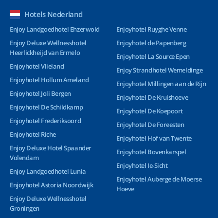
Hotels Nederland
Enjoy Landgoedhotel Ehzerwold
Enjoyhotel Ruyghe Venne
Enjoy Deluxe Wellnesshotel
Enjoyhotel de Papenberg
Heerlickheijd van Ermelo
Enjoyhotel La Source Epen
Enjoyhotel Vlieland
Enjoy Strandhotel Wemeldinge
Enjoyhotel Hollum Ameland
Enjoyhotel Millingen aan de Rijn
Enjoyhotel Joli Bergen
Enjoyhotel De Kruishoeve
Enjoyhotel De Schildkamp
Enjoyhotel De Koepoort
Enjoyhotel Frederiksoord
Enjoyhotel De Foreesten
Enjoyhotel Riche
Enjoyhotel Hof van Twente
Enjoy Deluxe Hotel Spaander
Enjoyhotel Bovenkarspel
Volendam
Enjoyhotel Ie-Sicht
Enjoy Landgoedhotel Lunia
Enjoyhotel Auberge de Moerse
Enjoyhotel Astoria Noordwijk
Hoeve
Enjoy Deluxe Wellnesshotel
Groningen