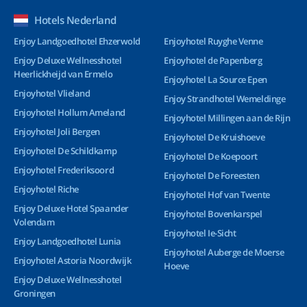
Hotels Nederland
Enjoy Landgoedhotel Ehzerwold
Enjoyhotel Ruyghe Venne
Enjoy Deluxe Wellnesshotel
Enjoyhotel de Papenberg
Heerlickheijd van Ermelo
Enjoyhotel La Source Epen
Enjoyhotel Vlieland
Enjoy Strandhotel Wemeldinge
Enjoyhotel Hollum Ameland
Enjoyhotel Millingen aan de Rijn
Enjoyhotel Joli Bergen
Enjoyhotel De Kruishoeve
Enjoyhotel De Schildkamp
Enjoyhotel De Koepoort
Enjoyhotel Frederiksoord
Enjoyhotel De Foreesten
Enjoyhotel Riche
Enjoyhotel Hof van Twente
Enjoy Deluxe Hotel Spaander
Enjoyhotel Bovenkarspel
Volendam
Enjoyhotel Ie-Sicht
Enjoy Landgoedhotel Lunia
Enjoyhotel Auberge de Moerse
Enjoyhotel Astoria Noordwijk
Hoeve
Enjoy Deluxe Wellnesshotel
Groningen