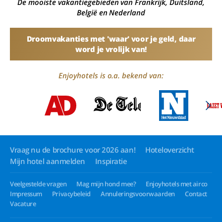
De mooiste vakantiegebieden van Frankrijk, Duitsland,
België en Nederland
Droomvakanties met 'waar' voor je geld, daar
word je vrolijk van!
Enjoyhotels is o.a. bekend van:
Vraag nu de brochure voor 2026 aan!
Hoteloverzicht
Mijn hotel aanmelden
Inspiratie
Veelgestelde vragen
Mag mijn hond mee?
Enjoyhotels met airco
Impressum
Privacybeleid
Annuleringsvoorwaarden
Contact
Vacature