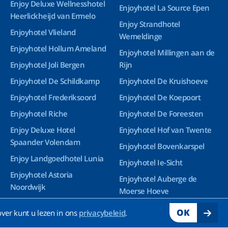
Enjoy Deluxe Wellnesshotel
Enjoyhotel La Source Epen
Heerlickheijd van Ermelo
Enjoy Strandhotel
Enjoyhotel Vlieland
Wemeldinge
Enjoyhotel Hollum Ameland
Enjoyhotel Millingen aan de
Enjoyhotel Joli Bergen
Rijn
Enjoyhotel De Schildkamp
Enjoyhotel De Kruishoeve
Enjoyhotel Frederiksoord
Enjoyhotel De Koepoort
Enjoyhotel Riche
Enjoyhotel De Foreesten
Enjoy Deluxe Hotel
Enjoyhotel Hof van Twente
Spaander Volendam
Enjoyhotel Bovenkarspel
Enjoy Landgoedhotel Lunia
Enjoyhotel Ie-Sicht
Enjoyhotel Astoria
Enjoyhotel Auberge de
Noordwijk
Moerse Hoeve
Enjoy Deluxe Wellnesshotel
OK
ver kunt u lezen in ons
privacybeleid
.
Groningen