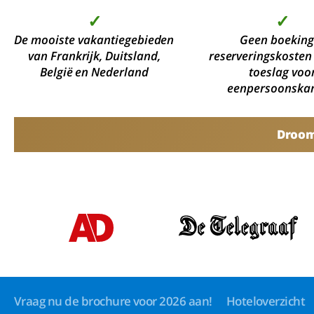
✓
✓
De mooiste vakantiegebieden
Geen boeking
van Frankrijk, Duitsland,
reserveringskosten
België en Nederland
toeslag voo
eenpersoonska
Droomv
Vraag nu de brochure voor 2026 aan!
Hoteloverzicht