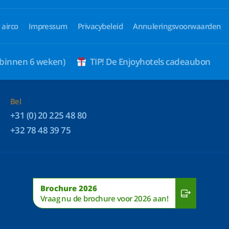
 airco
Impressum
Privacybeleid
Annuleringsvoorwaarden
 binnen 6 weken)
TIP! De Enjoyhotels cadeaubon
Bel
+31 (0) 20 225 48 80
+32 78 48 39 75
Brochure 2026
Vraag nu de brochure voor 2026 aan!