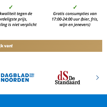
✓
✓
kwaliteit tegen de
Gratis consumpties van
rdeligste prijs,
17:00-24:00 uur (bier, fris,
ing is niet verplicht
wijn en jenevers)
jk van!