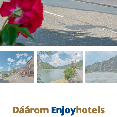
Dáárom
Enjoy
hotels