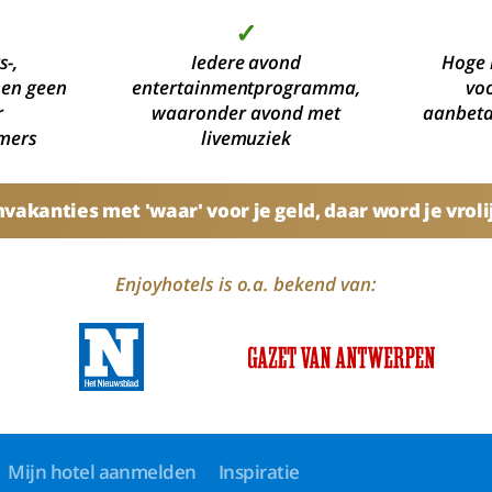
✓
s-,
Iedere avond
Hoge 
 en geen
entertainmentprogramma,
voo
r
waaronder avond met
aanbetal
mers
livemuziek
akanties met 'waar' voor je geld, daar word je vroli
Enjoyhotels is o.a. bekend van:
Mijn hotel aanmelden
Inspiratie