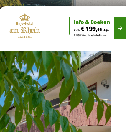
Info & Boeken
€ 199,
v.a.
95
p.p.
€ 199,95 incl. lokale heffingen