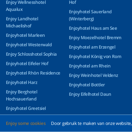
Enjoy Wellnesshotel
Hof
Aqualux
Enjoyhotel Sauerland
Enjoy Landhotel
(Winterberg)
Michaelishof
Enjoyhotel Haus am See
Enjoyhotel Marleen
Enjoy Moezelhotel Bremm
Enjoyhotel Westerwald
Enjoyhotel am Erzengel
Enjoy Schlosshotel Sophia
Enjoyhotel König von Rom
Enjoyhotel Eifeler Hof
Enjoyhotel am Rhein
Enjoyhotel Rhön Residence
Enjoy Weinhotel Veldenz
Enjoyhotel Harz
Enjoyhotel Bottler
Enjoy Berghotel
Enjoy Eifelhotel Daun
Hochsauerland
Enjoyhotel Greetsiel
Enjoyhotel Bürgerhof
Enjoy some cookies
Door gebruik te maken van onze website, 
Wetzlar