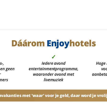
Dáárom
Enjoy
hotels
✓
s-,
Iedere avond
Hoge 
 en geen
entertainmentprogramma,
voo
r
waaronder avond met
aanbetal
mers
livemuziek
akanties met 'waar' voor je geld, daar word je vroli