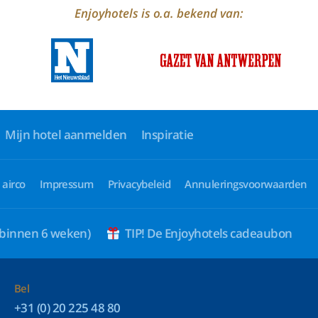
Enjoyhotels is o.a. bekend van:
Mijn hotel aanmelden
Inspiratie
 airco
Impressum
Privacybeleid
Annuleringsvoorwaarden
 binnen 6 weken)
TIP! De Enjoyhotels cadeaubon
Bel
+31 (0) 20 225 48 80