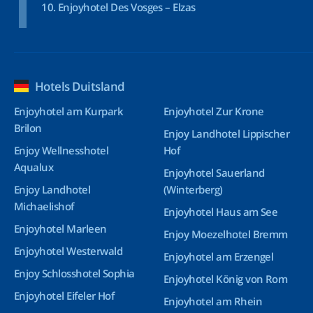
Enjoyhotel Des Vosges – Elzas
Hotels Duitsland
Enjoyhotel am Kurpark
Enjoyhotel Zur Krone
Brilon
Enjoy Landhotel Lippischer
Enjoy Wellnesshotel
Hof
Aqualux
Enjoyhotel Sauerland
Enjoy Landhotel
(Winterberg)
Michaelishof
Enjoyhotel Haus am See
Enjoyhotel Marleen
Enjoy Moezelhotel Bremm
Enjoyhotel Westerwald
Enjoyhotel am Erzengel
Enjoy Schlosshotel Sophia
Enjoyhotel König von Rom
Enjoyhotel Eifeler Hof
Enjoyhotel am Rhein