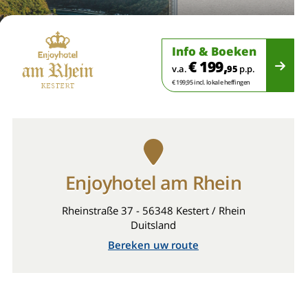
Info & Boeken
€ 199,
v.a.
95
p.p.
€ 199,95 incl. lokale heffingen
Enjoyhotel am Rhein
Rheinstraße 37 - 56348 Kestert / Rhein
Duitsland
Bereken uw route