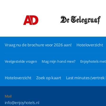
Vraag nu de brochure voor 2026 aan!
Hoteloverzicht
Veelgestelde vragen
Mag mijn hond mee?
Enjoyhotels met
Hoteloverzicht
Zoek op kaart
Last minutes
(vertrek
Mail
info@enjoyhotels.nl