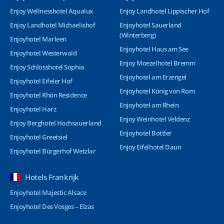
Enjoy Wellnesshotel Aqualux
Enjoy Landhotel Lippischer Hof
Enjoy Landhotel Michaelishof
Enjoyhotel Sauerland
(Winterberg)
Enjoyhotel Marleen
Enjoyhotel Haus am See
Enjoyhotel Westerwald
Enjoy Moezelhotel Bremm
Enjoy Schlosshotel Sophia
Enjoyhotel am Erzengel
Enjoyhotel Eifeler Hof
Enjoyhotel König von Rom
Enjoyhotel Rhön Residence
Enjoyhotel am Rhein
Enjoyhotel Harz
Enjoy Weinhotel Veldenz
Enjoy Berghotel Hochsauerland
Enjoyhotel Bottler
Enjoyhotel Greetsiel
Enjoy Eifelhotel Daun
Enjoyhotel Bürgerhof Wetzlar
Hotels Frankrijk
Enjoyhotel Majestic Alsace
Enjoyhotel Des Vosges – Elzas