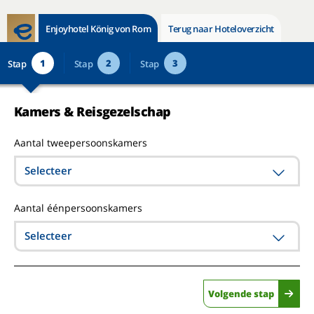
Enjoyhotel König von Rom
Terug naar Hoteloverzicht
1
2
3
Stap
Stap
Stap
Kamers & Reisgezelschap
Aantal tweepersoonskamers
Selecteer
Aantal éénpersoonskamers
Selecteer
Volgende stap