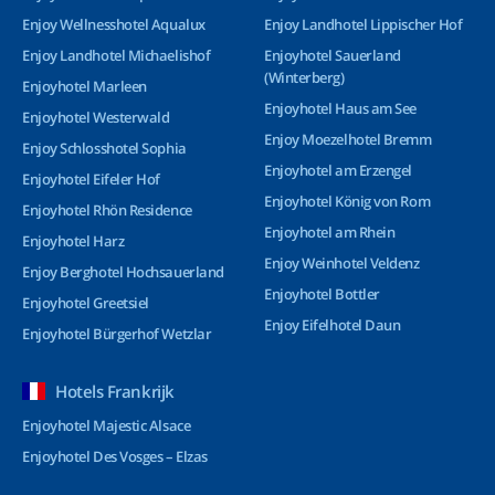
Enjoy Wellnesshotel Aqualux
Enjoy Landhotel Lippischer Hof
Enjoy Landhotel Michaelishof
Enjoyhotel Sauerland
(Winterberg)
Enjoyhotel Marleen
Enjoyhotel Haus am See
Enjoyhotel Westerwald
Enjoy Moezelhotel Bremm
Enjoy Schlosshotel Sophia
Enjoyhotel am Erzengel
Enjoyhotel Eifeler Hof
Enjoyhotel König von Rom
Enjoyhotel Rhön Residence
Enjoyhotel am Rhein
Enjoyhotel Harz
Enjoy Weinhotel Veldenz
Enjoy Berghotel Hochsauerland
Enjoyhotel Bottler
Enjoyhotel Greetsiel
Enjoy Eifelhotel Daun
Enjoyhotel Bürgerhof Wetzlar
Hotels Frankrijk
Enjoyhotel Majestic Alsace
Enjoyhotel Des Vosges – Elzas