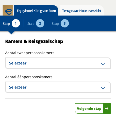
Enjoyhotel König von Rom
Terug naar Hoteloverzicht
1
2
3
Stap
Stap
Stap
Kamers & Reisgezelschap
Aantal tweepersoonskamers
Selecteer
Aantal éénpersoonskamers
Selecteer
Volgende stap