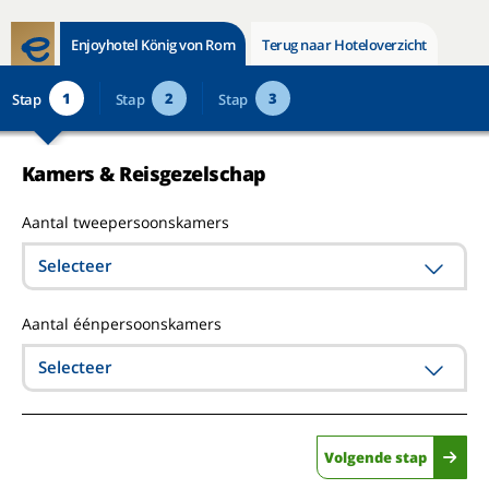
Enjoyhotel König von Rom
Terug naar Hoteloverzicht
1
2
3
Stap
Stap
Stap
Kamers & Reisgezelschap
Aantal tweepersoonskamers
Selecteer
Aantal éénpersoonskamers
Selecteer
Volgende stap