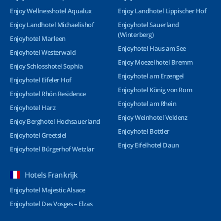
Enjoy Wellnesshotel Aqualux
Enjoy Landhotel Lippischer Hof
Enjoy Landhotel Michaelishof
Enjoyhotel Sauerland
(Winterberg)
Enjoyhotel Marleen
Enjoyhotel Haus am See
Enjoyhotel Westerwald
Enjoy Moezelhotel Bremm
Enjoy Schlosshotel Sophia
Enjoyhotel am Erzengel
Enjoyhotel Eifeler Hof
Enjoyhotel König von Rom
Enjoyhotel Rhön Residence
Enjoyhotel am Rhein
Enjoyhotel Harz
Enjoy Weinhotel Veldenz
Enjoy Berghotel Hochsauerland
Enjoyhotel Bottler
Enjoyhotel Greetsiel
Enjoy Eifelhotel Daun
Enjoyhotel Bürgerhof Wetzlar
Hotels Frankrijk
Enjoyhotel Majestic Alsace
Enjoyhotel Des Vosges – Elzas