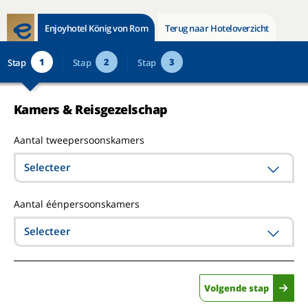
Enjoyhotel König von Rom
Terug naar Hoteloverzicht
1
2
3
Stap
Stap
Stap
Kamers & Reisgezelschap
Aantal tweepersoonskamers
Selecteer
Aantal éénpersoonskamers
Selecteer
Volgende stap