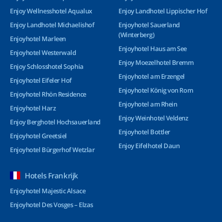
Enjoy Wellnesshotel Aqualux
Enjoy Landhotel Lippischer Hof
Enjoy Landhotel Michaelishof
Enjoyhotel Sauerland
(Winterberg)
Enjoyhotel Marleen
Enjoyhotel Haus am See
Enjoyhotel Westerwald
Enjoy Moezelhotel Bremm
Enjoy Schlosshotel Sophia
Enjoyhotel am Erzengel
Enjoyhotel Eifeler Hof
Enjoyhotel König von Rom
Enjoyhotel Rhön Residence
Enjoyhotel am Rhein
Enjoyhotel Harz
Enjoy Weinhotel Veldenz
Enjoy Berghotel Hochsauerland
Enjoyhotel Bottler
Enjoyhotel Greetsiel
Enjoy Eifelhotel Daun
Enjoyhotel Bürgerhof Wetzlar
Hotels Frankrijk
Enjoyhotel Majestic Alsace
Enjoyhotel Des Vosges – Elzas