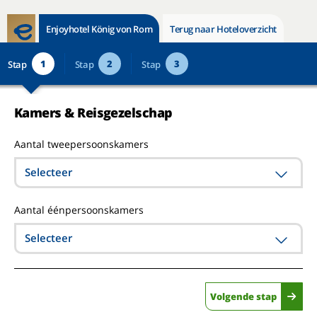
Enjoyhotel König von Rom
Terug naar Hoteloverzicht
1
2
3
Stap
Stap
Stap
Kamers & Reisgezelschap
Aantal tweepersoonskamers
Selecteer
Aantal éénpersoonskamers
Selecteer
Volgende stap