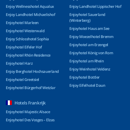
Enjoy Wellnesshotel Aqualux
Enjoy Landhotel Lippischer Hof
Enjoy Landhotel Michaelishof
Enjoyhotel Sauerland
(Winterberg)
Enjoyhotel Marleen
Enjoyhotel Haus am See
Enjoyhotel Westerwald
Enjoy Moezelhotel Bremm
Enjoy Schlosshotel Sophia
Enjoyhotel am Erzengel
Enjoyhotel Eifeler Hof
Enjoyhotel König von Rom
Enjoyhotel Rhön Residence
Enjoyhotel am Rhein
Enjoyhotel Harz
Enjoy Weinhotel Veldenz
Enjoy Berghotel Hochsauerland
Enjoyhotel Bottler
Enjoyhotel Greetsiel
Enjoy Eifelhotel Daun
Enjoyhotel Bürgerhof Wetzlar
Hotels Frankrijk
Enjoyhotel Majestic Alsace
Enjoyhotel Des Vosges – Elzas