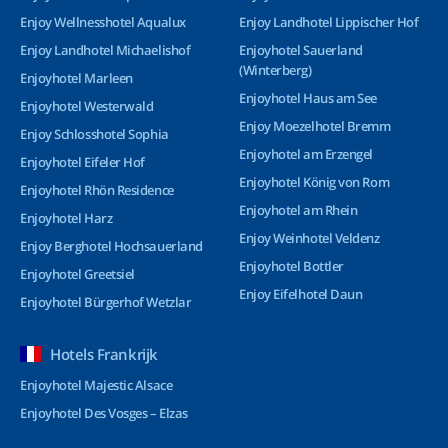
Enjoy Wellnesshotel Aqualux
Enjoy Landhotel Lippischer Hof
Enjoy Landhotel Michaelishof
Enjoyhotel Sauerland
(Winterberg)
Enjoyhotel Marleen
Enjoyhotel Haus am See
Enjoyhotel Westerwald
Enjoy Moezelhotel Bremm
Enjoy Schlosshotel Sophia
Enjoyhotel am Erzengel
Enjoyhotel Eifeler Hof
Enjoyhotel König von Rom
Enjoyhotel Rhön Residence
Enjoyhotel am Rhein
Enjoyhotel Harz
Enjoy Weinhotel Veldenz
Enjoy Berghotel Hochsauerland
Enjoyhotel Bottler
Enjoyhotel Greetsiel
Enjoy Eifelhotel Daun
Enjoyhotel Bürgerhof Wetzlar
Hotels Frankrijk
Enjoyhotel Majestic Alsace
Enjoyhotel Des Vosges – Elzas