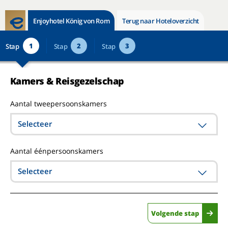
Enjoyhotel König von Rom
Terug naar Hoteloverzicht
1
2
3
Stap
Stap
Stap
Kamers & Reisgezelschap
Aantal tweepersoonskamers
Selecteer
Aantal éénpersoonskamers
Selecteer
Volgende stap