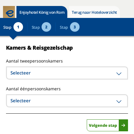
Enjoyhotel König von Rom
Terug naar Hoteloverzicht
1
2
3
Stap
Stap
Stap
Kamers & Reisgezelschap
Aantal tweepersoonskamers
Selecteer
Aantal éénpersoonskamers
Selecteer
Volgende stap