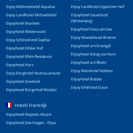
Enjoy Wellnesshotel Aqualux
Enjoy Landhotel Lippischer Hof
Enjoy Landhotel Michaelishof
Enjoyhotel Sauerland
(Winterberg)
Enjoyhotel Marleen
Enjoyhotel Haus am See
Enjoyhotel Westerwald
Enjoy Moezelhotel Bremm
Enjoy Schlosshotel Sophia
Enjoyhotel am Erzengel
Enjoyhotel Eifeler Hof
Enjoyhotel König von Rom
Enjoyhotel Rhön Residence
Enjoyhotel am Rhein
Enjoyhotel Harz
Enjoy Weinhotel Veldenz
Enjoy Berghotel Hochsauerland
Enjoyhotel Bottler
Enjoyhotel Greetsiel
Enjoy Eifelhotel Daun
Enjoyhotel Bürgerhof Wetzlar
Hotels Frankrijk
Enjoyhotel Majestic Alsace
Enjoyhotel Des Vosges – Elzas