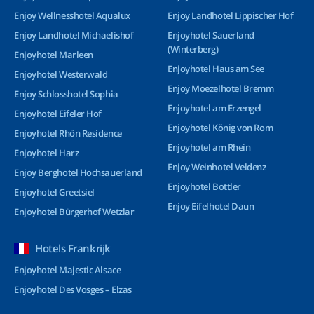
Enjoy Wellnesshotel Aqualux
Enjoy Landhotel Lippischer Hof
Enjoy Landhotel Michaelishof
Enjoyhotel Sauerland
(Winterberg)
Enjoyhotel Marleen
Enjoyhotel Haus am See
Enjoyhotel Westerwald
Enjoy Moezelhotel Bremm
Enjoy Schlosshotel Sophia
Enjoyhotel am Erzengel
Enjoyhotel Eifeler Hof
Enjoyhotel König von Rom
Enjoyhotel Rhön Residence
Enjoyhotel am Rhein
Enjoyhotel Harz
Enjoy Weinhotel Veldenz
Enjoy Berghotel Hochsauerland
Enjoyhotel Bottler
Enjoyhotel Greetsiel
Enjoy Eifelhotel Daun
Enjoyhotel Bürgerhof Wetzlar
Hotels Frankrijk
Enjoyhotel Majestic Alsace
Enjoyhotel Des Vosges – Elzas