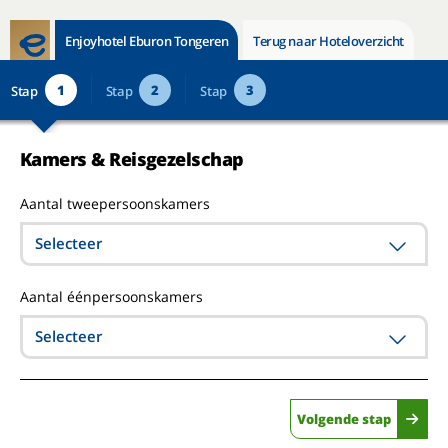
Enjoyhotel Eburon Tongeren
Terug naar Hoteloverzicht
1
2
3
Stap
Stap
Stap
Kamers & Reisgezelschap
Aantal tweepersoonskamers
Selecteer
Aantal éénpersoonskamers
Selecteer
Volgende stap