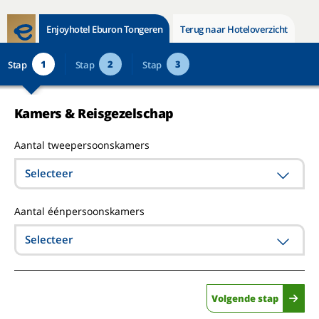
Enjoyhotel Eburon Tongeren
Terug naar Hoteloverzicht
1
2
3
Stap
Stap
Stap
Kamers & Reisgezelschap
Aantal tweepersoonskamers
Selecteer
Aantal éénpersoonskamers
Selecteer
Volgende stap