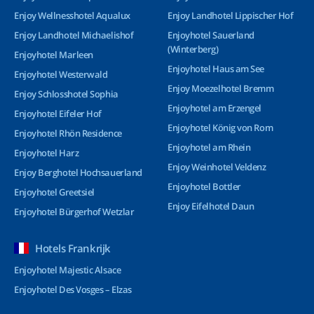
Enjoy Wellnesshotel Aqualux
Enjoy Landhotel Lippischer Hof
Enjoy Landhotel Michaelishof
Enjoyhotel Sauerland
(Winterberg)
Enjoyhotel Marleen
Enjoyhotel Haus am See
Enjoyhotel Westerwald
Enjoy Moezelhotel Bremm
Enjoy Schlosshotel Sophia
Enjoyhotel am Erzengel
Enjoyhotel Eifeler Hof
Enjoyhotel König von Rom
Enjoyhotel Rhön Residence
Enjoyhotel am Rhein
Enjoyhotel Harz
Enjoy Weinhotel Veldenz
Enjoy Berghotel Hochsauerland
Enjoyhotel Bottler
Enjoyhotel Greetsiel
Enjoy Eifelhotel Daun
Enjoyhotel Bürgerhof Wetzlar
Hotels Frankrijk
Enjoyhotel Majestic Alsace
Enjoyhotel Des Vosges – Elzas