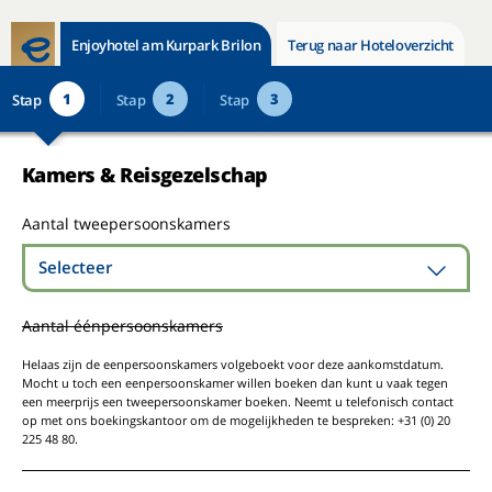
Enjoyhotel am Kurpark Brilon
Terug naar Hoteloverzicht
1
2
3
Stap
Stap
Stap
Kamers & Reisgezelschap
Aantal tweepersoonskamers
Selecteer
Aantal éénpersoonskamers
Helaas zijn de eenpersoonskamers volgeboekt voor deze aankomstdatum.
Mocht u toch een eenpersoonskamer willen boeken dan kunt u vaak tegen
een meerprijs een tweepersoonskamer boeken. Neemt u telefonisch contact
op met ons boekingskantoor om de mogelijkheden te bespreken: +31 (0) 20
225 48 80.