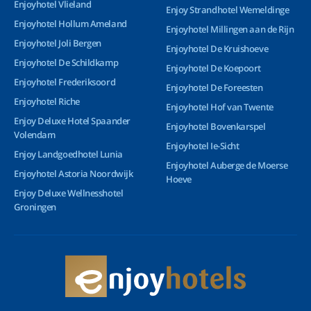
Enjoyhotel Vlieland
Enjoy Strandhotel Wemeldinge
Enjoyhotel Hollum Ameland
Enjoyhotel Millingen aan de Rijn
Enjoyhotel Joli Bergen
Enjoyhotel De Kruishoeve
Enjoyhotel De Schildkamp
Enjoyhotel De Koepoort
Enjoyhotel Frederiksoord
Enjoyhotel De Foreesten
Enjoyhotel Riche
Enjoyhotel Hof van Twente
Enjoy Deluxe Hotel Spaander
Enjoyhotel Bovenkarspel
Volendam
Enjoyhotel Ie-Sicht
Enjoy Landgoedhotel Lunia
Enjoyhotel Auberge de Moerse
Enjoyhotel Astoria Noordwijk
Hoeve
Enjoy Deluxe Wellnesshotel
Groningen