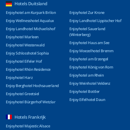
Hotels Duitsland
Enjoyhotel am Kurpark Brilon
Enjoyhotel Zur Krone
Enjoy Wellnesshotel Aqualux
Enjoy Landhotel Lippischer Hof
Enjoy Landhotel Michaelishof
Enjoyhotel Sauerland
(Winterberg)
Enjoyhotel Marleen
Enjoyhotel Haus am See
Enjoyhotel Westerwald
Enjoy Moezelhotel Bremm
Enjoy Schlosshotel Sophia
Enjoyhotel am Erzengel
Enjoyhotel Eifeler Hof
Enjoyhotel König von Rom
Enjoyhotel Rhön Residence
Enjoyhotel am Rhein
Enjoyhotel Harz
Enjoy Weinhotel Veldenz
Enjoy Berghotel Hochsauerland
Enjoyhotel Bottler
Enjoyhotel Greetsiel
Enjoy Eifelhotel Daun
Enjoyhotel Bürgerhof Wetzlar
Hotels Frankrijk
Enjoyhotel Majestic Alsace