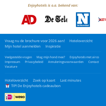
Enjoyhotels is o.a. bekend van:
Vraag nu de brochure voor 2026 aan!
Hoteloverzicht
Mijn hotel aanmelden
Inspiratie
Veelgestelde vragen
Mag mijn hond mee?
Enjoyhotels met airco
Impressum
Privacybeleid
Annuleringsvoorwaarden
Contact
Vacature
Hoteloverzicht
Zoek op kaart
Last minutes
TIP! De Enjoyhotels cadeaubon