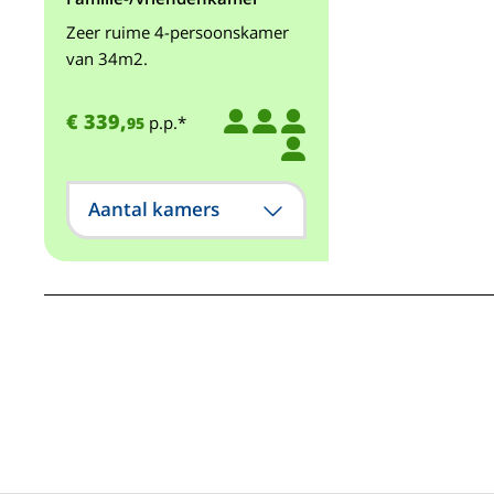
Zeer ruime 4-persoonskamer
van 34m2.
€ 339,
p.p.*
95
Aantal kamers