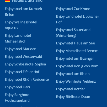
Hotels Duitsland
Enjoyhotel am Kurpark
Enjoyhotel Zur Krone
Brilon
Enjoy Landhotel Lippischer
Enjoy Wellnesshotel
Hof
Aqualux
Enjoyhotel Sauerland
Enjoy Landhotel
(Winterberg)
Michaelishof
Enjoyhotel Haus am See
Enjoyhotel Marleen
Enjoy Moezelhotel Bremm
Enjoyhotel Westerwald
Enjoyhotel am Erzengel
Enjoy Schlosshotel Sophia
Enjoyhotel König von Rom
Enjoyhotel Eifeler Hof
Enjoyhotel am Rhein
Enjoyhotel Rhön Residence
Enjoy Weinhotel Veldenz
Enjoyhotel Harz
Enjoyhotel Bottler
Enjoy Berghotel
Enjoy Eifelhotel Daun
Hochsauerland