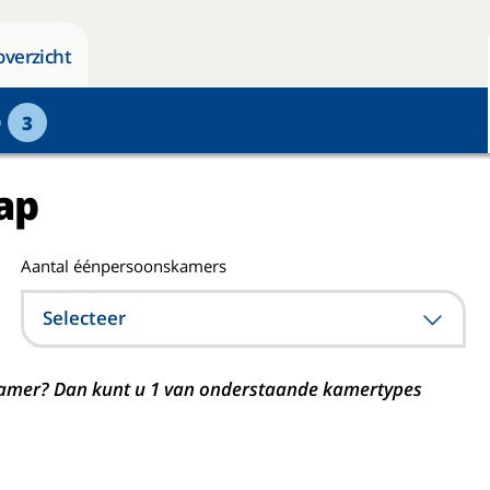
overzicht
p
3
ap
Aantal éénpersoonskamers
Selecteer
n kamer? Dan kunt u 1 van onderstaande kamertypes