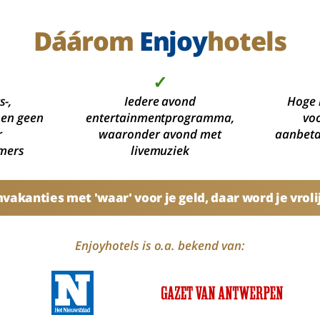
Dáárom
Enjoy
hotels
✓
s-,
Iedere avond
Hoge 
 en geen
entertainmentprogramma,
voo
r
waaronder avond met
aanbetal
mers
livemuziek
akanties met 'waar' voor je geld, daar word je vroli
Enjoyhotels is o.a. bekend van: