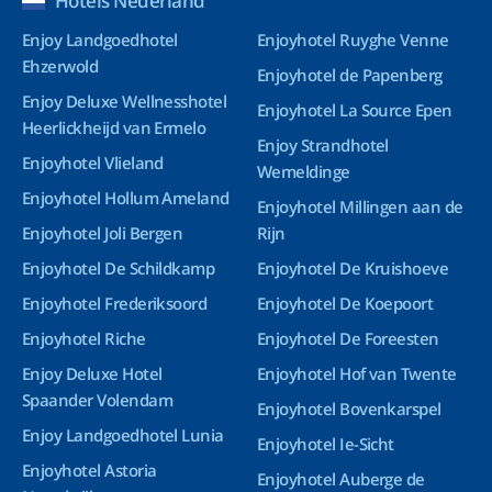
Hotels Nederland
Enjoy Landgoedhotel
Enjoyhotel Ruyghe Venne
Ehzerwold
Enjoyhotel de Papenberg
Enjoy Deluxe Wellnesshotel
Enjoyhotel La Source Epen
Heerlickheijd van Ermelo
Enjoy Strandhotel
Enjoyhotel Vlieland
Wemeldinge
Enjoyhotel Hollum Ameland
Enjoyhotel Millingen aan de
Enjoyhotel Joli Bergen
Rijn
Enjoyhotel De Schildkamp
Enjoyhotel De Kruishoeve
Enjoyhotel Frederiksoord
Enjoyhotel De Koepoort
Enjoyhotel Riche
Enjoyhotel De Foreesten
Enjoy Deluxe Hotel
Enjoyhotel Hof van Twente
Spaander Volendam
Enjoyhotel Bovenkarspel
Enjoy Landgoedhotel Lunia
Enjoyhotel Ie-Sicht
Enjoyhotel Astoria
Enjoyhotel Auberge de