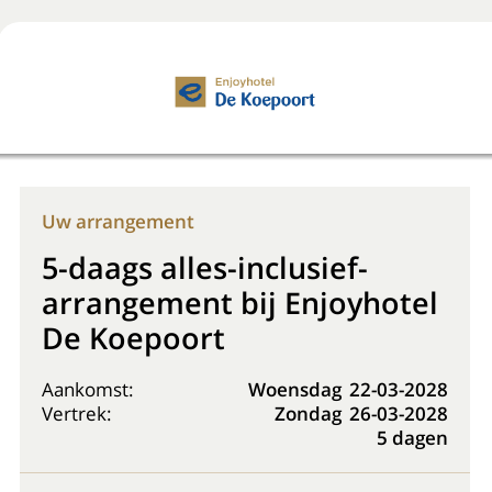
Boek nu
+31 (0) 20 225 48 80
Uw arrangement
5-daags alles-inclusief-
arrangement bij Enjoyhotel
De Koepoort
Aankomst:
Woensdag
22-03-2028
Vertrek:
Zondag
26-03-2028
5 dagen