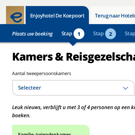
Enjoyhotel De Koepoort
Terug naar Hotel
Stap
Stap
Sta
Plaats uw boeking
1
2
Kamers & Reisgezelsch
Aantal tweepersoonskamers
Selecteer
Leuk nieuws, verblijft u met 3 of 4 personen op ee
boeken.
Familie-/vriendenkamer