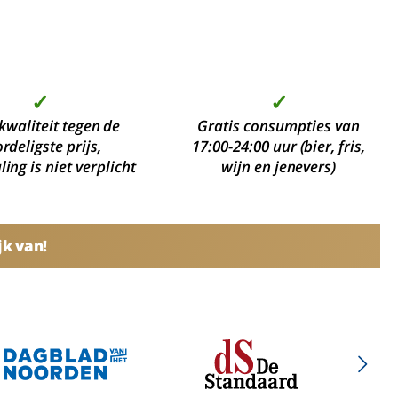
✓
✓
kwaliteit tegen de
Gratis consumpties van
rdeligste prijs,
17:00-24:00 uur (bier, fris,
ing is niet verplicht
wijn en jenevers)
jk van!