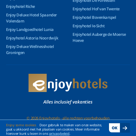
Enjoyhotel De Foreesten
Enjoyhotel Riche
Enjoyhotel Hof van Twente
Enjoy Deluxe Hotel Spaander
Enjoyhotel Bovenkarspel
Volendam
Enjoyhotel Ie-Sicht
Enjoy Landgoedhotel Lunia
Enjoyhotel Auberge de Moerse
Enjoyhotel Astoria Noordwijk
Hoeve
Enjoy Deluxe Wellnesshotel
Groningen
Alles inclusief vakanties
© 2026 Enjoyhotels - alle rechten voorbehouden
Enjoy some cookies
Door gebruik te maken van onze website,
OK
gaat u akkoord met het plaatsen van cookies. Meer informatie
hierover kunt u lezen in ons
privacybeleid
.