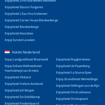
Enjoyhotel Drie Paardekens Mechelen
Enjoyhotel Eburon Tongeren
Enjoyhotel L’Eau Vive Ardennen
Enjoyhotel Corner House Blankenberge
Enjoyhotel Blankenberge
Enjoyhotel Noordzee
Enjoy Eurotel Lanaken
Hotels Nederland
Enjoy Landgoedhotel Ehzerwold
Enjoyhotel Ruyghe Venne
Enjoy Deluxe Wellnesshotel
Enjoyhotel de Papenberg
Heerlickheijd van Ermelo
Enjoyhotel La Source Epen
Enjoyhotel Vlieland
Enjoy Strandhotel Wemeldinge
Enjoyhotel Hollum Ameland
Enjoyhotel Millingen aan de Rijn
Enjoyhotel Joli Bergen
Enjoyhotel De Kruishoeve
Enjoyhotel De Schildkamp
Enjoyhotel De Koepoort
Enjoyhotel Frederiksoord