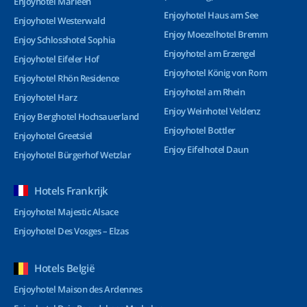
Enjoyhotel Marleen
Enjoyhotel Haus am See
Enjoyhotel Westerwald
Enjoy Moezelhotel Bremm
Enjoy Schlosshotel Sophia
Enjoyhotel am Erzengel
Enjoyhotel Eifeler Hof
Enjoyhotel König von Rom
Enjoyhotel Rhön Residence
Enjoyhotel am Rhein
Enjoyhotel Harz
Enjoy Weinhotel Veldenz
Enjoy Berghotel Hochsauerland
Enjoyhotel Bottler
Enjoyhotel Greetsiel
Enjoy Eifelhotel Daun
Enjoyhotel Bürgerhof Wetzlar
Hotels Frankrijk
Enjoyhotel Majestic Alsace
Enjoyhotel Des Vosges – Elzas
Hotels België
Enjoyhotel Maison des Ardennes