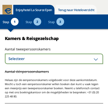
Enjoyhotel La Source Epen
Terug naar Hoteloverzicht
1
2
3
Stap
Stap
Stap
Kamers & Reisgezelschap
Aantal tweepersoonskamers
Selecteer
Aantal éénpersoonskamers
Helaas zijn de eenpersoonskamers volgeboekt voor deze aankomstdatum.
Mocht u toch een eenpersoonskamer willen boeken dan kunt u vaak tegen
een meerprijs een tweepersoonskamer boeken. Neemt u telefonisch contact
op met ons boekingskantoor om de mogelijkheden te bespreken: +31 (0) 20
225 48 80.