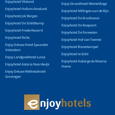
Enjoyhotel Vlieland
Enjoy Strandhotel Wemeldinge
Enjoyhotel Hollum Ameland
Enjoyhotel Millingen aan de Rijn
Enjoyhotel Joli Bergen
Enjoyhotel De Kruishoeve
Enjoyhotel De Schildkamp
Enjoyhotel De Koepoort
Enjoyhotel Frederiksoord
Enjoyhotel De Foreesten
Enjoyhotel Riche
Enjoyhotel Hof van Twente
Enjoy Deluxe Hotel Spaander
Enjoyhotel Bovenkarspel
Volendam
Enjoyhotel Ie-Sicht
Enjoy Landgoedhotel Lunia
Enjoyhotel Auberge de Moerse
Enjoyhotel Astoria Noordwijk
Hoeve
Enjoy Deluxe Wellnesshotel
Groningen