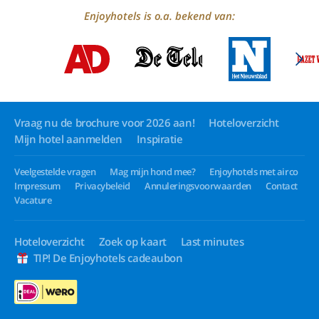
Enjoyhotels is o.a. bekend van:
Vraag nu de brochure voor 2026 aan!
Hoteloverzicht
Mijn hotel aanmelden
Inspiratie
Veelgestelde vragen
Mag mijn hond mee?
Enjoyhotels met airco
Impressum
Privacybeleid
Annuleringsvoorwaarden
Contact
Vacature
Hoteloverzicht
Zoek op kaart
Last minutes
TIP! De Enjoyhotels cadeaubon