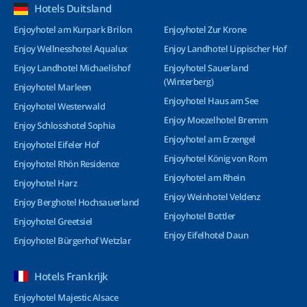
Hotels Duitsland
Enjoyhotel am Kurpark Brilon
Enjoyhotel Zur Krone
Enjoy Wellnesshotel Aqualux
Enjoy Landhotel Lippischer Hof
Enjoy Landhotel Michaelishof
Enjoyhotel Sauerland
(Winterberg)
Enjoyhotel Marleen
Enjoyhotel Haus am See
Enjoyhotel Westerwald
Enjoy Moezelhotel Bremm
Enjoy Schlosshotel Sophia
Enjoyhotel am Erzengel
Enjoyhotel Eifeler Hof
Enjoyhotel König von Rom
Enjoyhotel Rhön Residence
Enjoyhotel am Rhein
Enjoyhotel Harz
Enjoy Weinhotel Veldenz
Enjoy Berghotel Hochsauerland
Enjoyhotel Bottler
Enjoyhotel Greetsiel
Enjoy Eifelhotel Daun
Enjoyhotel Bürgerhof Wetzlar
Hotels Frankrijk
Enjoyhotel Majestic Alsace