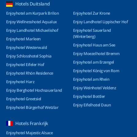
Hotels Duitsland
Enjoyhotel am Kurpark Brilon
Enjoyhotel Zur Krone
Enjoy Wellnesshotel Aqualux
Enjoy Landhotel Lippischer Hof
Enjoy Landhotel Michaelishof
Enjoyhotel Sauerland
(Winterberg)
Enjoyhotel Marleen
Enjoyhotel Haus am See
Enjoyhotel Westerwald
Enjoy Moezelhotel Bremm
Enjoy Schlosshotel Sophia
Enjoyhotel am Erzengel
Enjoyhotel Eifeler Hof
Enjoyhotel König von Rom
Enjoyhotel Rhön Residence
Enjoyhotel am Rhein
Enjoyhotel Harz
Enjoy Weinhotel Veldenz
Enjoy Berghotel Hochsauerland
Enjoyhotel Bottler
Enjoyhotel Greetsiel
Enjoy Eifelhotel Daun
Enjoyhotel Bürgerhof Wetzlar
Hotels Frankrijk
Enjoyhotel Majestic Alsace