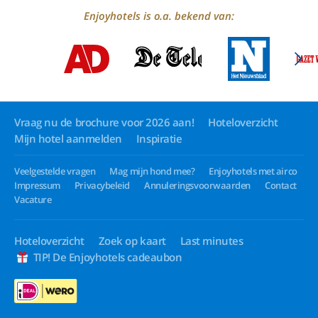
Enjoyhotels is o.a. bekend van:
Vraag nu de brochure voor 2026 aan!
Hoteloverzicht
Mijn hotel aanmelden
Inspiratie
Veelgestelde vragen
Mag mijn hond mee?
Enjoyhotels met airco
Impressum
Privacybeleid
Annuleringsvoorwaarden
Contact
Vacature
Hoteloverzicht
Zoek op kaart
Last minutes
TIP! De Enjoyhotels cadeaubon