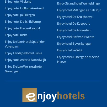
Enjoyhotel Vlieland
Enjoy Strandhotel Wemeldinge
Enjoyhotel Hollum Ameland
Enjoyhotel Millingen aan de Rijn
Enjoyhotel Joli Bergen
Enjoyhotel De Kruishoeve
Enjoyhotel De Schildkamp
Enjoyhotel De Koepoort
Enjoyhotel Frederiksoord
Enjoyhotel De Foreesten
Enjoyhotel Riche
Enjoyhotel Hof van Twente
Enjoy Deluxe Hotel Spaander
Enjoyhotel Bovenkarspel
Volendam
Enjoyhotel Ie-Sicht
Enjoy Landgoedhotel Lunia
Enjoyhotel Auberge de Moerse
Enjoyhotel Astoria Noordwijk
Hoeve
Enjoy Deluxe Wellnesshotel
Groningen