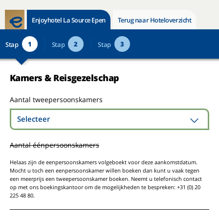
Enjoyhotel La Source Epen
Terug naar Hoteloverzicht
1
2
3
Stap
Stap
Stap
Kamers & Reisgezelschap
Aantal tweepersoonskamers
Selecteer
Aantal éénpersoonskamers
Helaas zijn de eenpersoonskamers volgeboekt voor deze aankomstdatum.
Mocht u toch een eenpersoonskamer willen boeken dan kunt u vaak tegen
een meerprijs een tweepersoonskamer boeken. Neemt u telefonisch contact
op met ons boekingskantoor om de mogelijkheden te bespreken: +31 (0) 20
225 48 80.