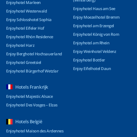
(Winterberg)
Enjoyhotel Marleen
Enjoyhotel Haus am See
Enjoyhotel Westerwald
Enjoy Moezelhotel Bremm
Enjoy Schlosshotel Sophia
Enjoyhotel am Erzengel
Enjoyhotel Eifeler Hof
Enjoyhotel König von Rom
Enjoyhotel Rhön Residence
Enjoyhotel am Rhein
Enjoyhotel Harz
Enjoy Weinhotel Veldenz
Enjoy Berghotel Hochsauerland
Enjoyhotel Bottler
Enjoyhotel Greetsiel
Enjoy Eifelhotel Daun
Enjoyhotel Bürgerhof Wetzlar
Hotels Frankrijk
Enjoyhotel Majestic Alsace
Enjoyhotel Des Vosges – Elzas
Hotels België
Enjoyhotel Maison des Ardennes