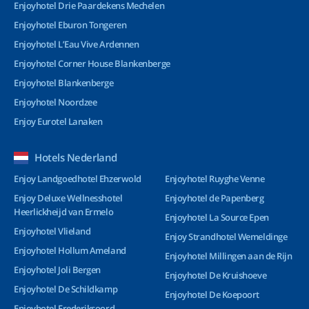
Enjoyhotel Drie Paardekens Mechelen
Enjoyhotel Eburon Tongeren
Enjoyhotel L’Eau Vive Ardennen
Enjoyhotel Corner House Blankenberge
Enjoyhotel Blankenberge
Enjoyhotel Noordzee
Enjoy Eurotel Lanaken
Hotels Nederland
Enjoy Landgoedhotel Ehzerwold
Enjoyhotel Ruyghe Venne
Enjoy Deluxe Wellnesshotel
Enjoyhotel de Papenberg
Heerlickheijd van Ermelo
Enjoyhotel La Source Epen
Enjoyhotel Vlieland
Enjoy Strandhotel Wemeldinge
Enjoyhotel Hollum Ameland
Enjoyhotel Millingen aan de Rijn
Enjoyhotel Joli Bergen
Enjoyhotel De Kruishoeve
Enjoyhotel De Schildkamp
Enjoyhotel De Koepoort
Enjoyhotel Frederiksoord