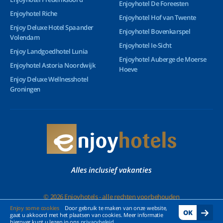
Enjoyhotel De Foreesten
Enjoyhotel Riche
Enjoyhotel Hof van Twente
Enjoy Deluxe Hotel Spaander
Enjoyhotel Bovenkarspel
Volendam
Enjoyhotel Ie-Sicht
Enjoy Landgoedhotel Lunia
Enjoyhotel Auberge de Moerse
Enjoyhotel Astoria Noordwijk
Hoeve
Enjoy Deluxe Wellnesshotel
Groningen
Alles inclusief vakanties
© 2026 Enjoyhotels - alle rechten voorbehouden
Enjoy some cookies
Door gebruik te maken van onze website,
OK
gaat u akkoord met het plaatsen van cookies. Meer informatie
hierover kunt u lezen in ons
privacybeleid
.