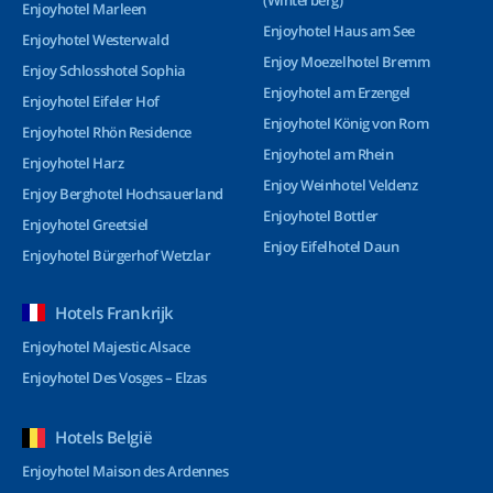
(Winterberg)
Enjoyhotel Marleen
Enjoyhotel Haus am See
Enjoyhotel Westerwald
Enjoy Moezelhotel Bremm
Enjoy Schlosshotel Sophia
Enjoyhotel am Erzengel
Enjoyhotel Eifeler Hof
Enjoyhotel König von Rom
Enjoyhotel Rhön Residence
Enjoyhotel am Rhein
Enjoyhotel Harz
Enjoy Weinhotel Veldenz
Enjoy Berghotel Hochsauerland
Enjoyhotel Bottler
Enjoyhotel Greetsiel
Enjoy Eifelhotel Daun
Enjoyhotel Bürgerhof Wetzlar
Hotels Frankrijk
Enjoyhotel Majestic Alsace
Enjoyhotel Des Vosges – Elzas
Hotels België
Enjoyhotel Maison des Ardennes