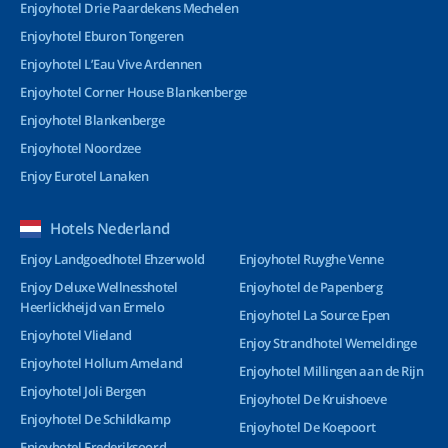
Enjoyhotel Drie Paardekens Mechelen
Enjoyhotel Eburon Tongeren
Enjoyhotel L’Eau Vive Ardennen
Enjoyhotel Corner House Blankenberge
Enjoyhotel Blankenberge
Enjoyhotel Noordzee
Enjoy Eurotel Lanaken
Hotels Nederland
Enjoy Landgoedhotel Ehzerwold
Enjoyhotel Ruyghe Venne
Enjoy Deluxe Wellnesshotel
Enjoyhotel de Papenberg
Heerlickheijd van Ermelo
Enjoyhotel La Source Epen
Enjoyhotel Vlieland
Enjoy Strandhotel Wemeldinge
Enjoyhotel Hollum Ameland
Enjoyhotel Millingen aan de Rijn
Enjoyhotel Joli Bergen
Enjoyhotel De Kruishoeve
Enjoyhotel De Schildkamp
Enjoyhotel De Koepoort
Enjoyhotel Frederiksoord