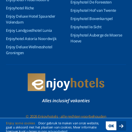
Enjoyhotel De Foreesten
Enjoyhotel Riche
Enjoyhotel Hof van Twente
Enjoy Deluxe Hotel Spaander
Enjoyhotel Bovenkarspel
Volendam
Enjoyhotel Ie-Sicht
Enjoy Landgoedhotel Lunia
Enjoyhotel Auberge de Moerse
Enjoyhotel Astoria Noordwijk
Hoeve
Enjoy Deluxe Wellnesshotel
Groningen
Alles inclusief vakanties
© 2026 Enjoyhotels - alle rechten voorbehouden
Enjoy some cookies
Door gebruik te maken van onze website,
OK
gaat u akkoord met het plaatsen van cookies. Meer informatie
hierover kunt u lezen in ons
privacybeleid
.