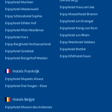
(Winterberg)
Enjoyhotel Marleen
Enjoyhotel Haus am See
Enjoyhotel Westerwald
Enjoy Moezelhotel Bremm
Enjoy Schlosshotel Sophia
Enjoyhotel am Erzengel
Enjoyhotel Eifeler Hof
Enjoyhotel König von Rom
Enjoyhotel Rhön Residence
Enjoyhotel am Rhein
Enjoyhotel Harz
Enjoy Weinhotel Veldenz
Enjoy Berghotel Hochsauerland
Enjoyhotel Bottler
Enjoyhotel Greetsiel
Enjoy Eifelhotel Daun
Enjoyhotel Bürgerhof Wetzlar
Hotels Frankrijk
Enjoyhotel Majestic Alsace
Enjoyhotel Des Vosges – Elzas
Hotels België
Enjoyhotel Maison des Ardennes