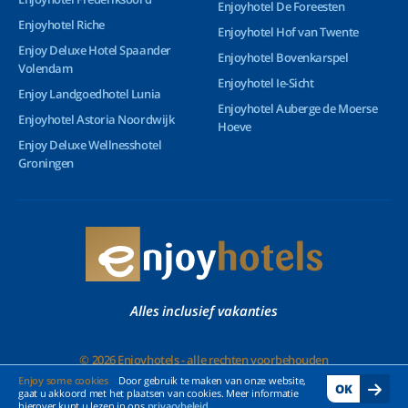
Enjoyhotel De Foreesten
Enjoyhotel Riche
Enjoyhotel Hof van Twente
Enjoy Deluxe Hotel Spaander
Enjoyhotel Bovenkarspel
Volendam
Enjoyhotel Ie-Sicht
Enjoy Landgoedhotel Lunia
Enjoyhotel Auberge de Moerse
Enjoyhotel Astoria Noordwijk
Hoeve
Enjoy Deluxe Wellnesshotel
Groningen
Alles inclusief vakanties
© 2026 Enjoyhotels - alle rechten voorbehouden
Enjoy some cookies
Door gebruik te maken van onze website,
OK
gaat u akkoord met het plaatsen van cookies. Meer informatie
hierover kunt u lezen in ons
privacybeleid
.