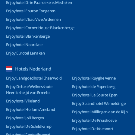
Enjoyhotel Drie Paardekens Mechelen
Enjoyhotel Eburon Tongeren
Enjoyhotel L’Eau Vive Ardennen
Enjoyhotel Corner House Blankenberge
Enjoyhotel Blankenberge
Enjoyhotel Noordzee
Enjoy Eurotel Lanaken
Hotels Nederland
Enjoy Landgoedhotel Ehzerwold
Enjoyhotel Ruyghe Venne
Enjoy Deluxe Wellnesshotel
Enjoyhotel de Papenberg
Heerlickheijd van Ermelo
Enjoyhotel La Source Epen
Enjoyhotel Vlieland
Enjoy Strandhotel Wemeldinge
Enjoyhotel Hollum Ameland
Enjoyhotel Millingen aan de Rijn
Enjoyhotel Joli Bergen
Enjoyhotel De Kruishoeve
Enjoyhotel De Schildkamp
Enjoyhotel De Koepoort
Enjoyhotel Frederiksoord