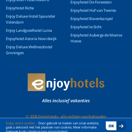
Enjoyhotel De Foreesten
Enjoyhotel Riche
Enjoyhotel Hof van Twente
Enjoy Deluxe Hotel Spaander
Enjoyhotel Bovenkarspel
Volendam
Enjoyhotel Ie-Sicht
Enjoy Landgoedhotel Lunia
Enjoyhotel Auberge de Moerse
Enjoyhotel Astoria Noordwijk
Hoeve
Enjoy Deluxe Wellnesshotel
Groningen
Alles inclusief vakanties
© 2026 Enjoyhotels - alle rechten voorbehouden
Enjoy some cookies
Door gebruik te maken van onze website,
OK
gaat u akkoord met het plaatsen van cookies. Meer informatie
hierover kunt u lezen in ons
privacybeleid
.