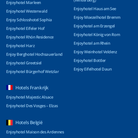
(Winterberg)
Enjoyhotel Marleen
Enjoyhotel Haus am See
Enjoyhotel Westerwald
Enjoy Moezelhotel Bremm
Enjoy Schlosshotel Sophia
Enjoyhotel am Erzengel
Enjoyhotel Eifeler Hof
Enjoyhotel König von Rom
Enjoyhotel Rhön Residence
Enjoyhotel am Rhein
Enjoyhotel Harz
Enjoy Weinhotel Veldenz
Enjoy Berghotel Hochsauerland
Enjoyhotel Bottler
Enjoyhotel Greetsiel
Enjoy Eifelhotel Daun
Enjoyhotel Bürgerhof Wetzlar
Hotels Frankrijk
Enjoyhotel Majestic Alsace
Enjoyhotel Des Vosges – Elzas
Hotels België
Enjoyhotel Maison des Ardennes