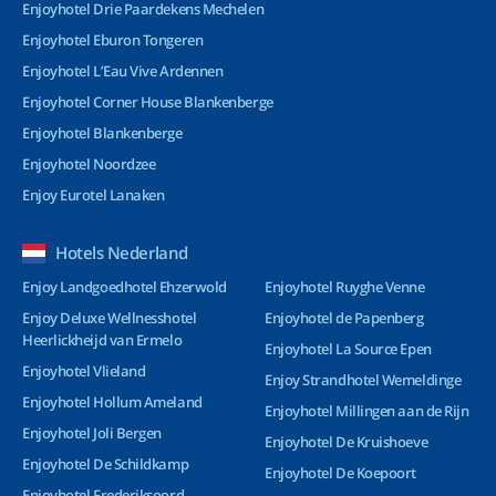
Enjoyhotel Drie Paardekens Mechelen
Enjoyhotel Eburon Tongeren
Enjoyhotel L’Eau Vive Ardennen
Enjoyhotel Corner House Blankenberge
Enjoyhotel Blankenberge
Enjoyhotel Noordzee
Enjoy Eurotel Lanaken
Hotels Nederland
Enjoy Landgoedhotel Ehzerwold
Enjoyhotel Ruyghe Venne
Enjoy Deluxe Wellnesshotel
Enjoyhotel de Papenberg
Heerlickheijd van Ermelo
Enjoyhotel La Source Epen
Enjoyhotel Vlieland
Enjoy Strandhotel Wemeldinge
Enjoyhotel Hollum Ameland
Enjoyhotel Millingen aan de Rijn
Enjoyhotel Joli Bergen
Enjoyhotel De Kruishoeve
Enjoyhotel De Schildkamp
Enjoyhotel De Koepoort
Enjoyhotel Frederiksoord