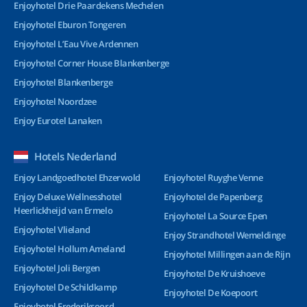
Enjoyhotel Drie Paardekens Mechelen
Enjoyhotel Eburon Tongeren
Enjoyhotel L’Eau Vive Ardennen
Enjoyhotel Corner House Blankenberge
Enjoyhotel Blankenberge
Enjoyhotel Noordzee
Enjoy Eurotel Lanaken
Hotels Nederland
Enjoy Landgoedhotel Ehzerwold
Enjoyhotel Ruyghe Venne
Enjoy Deluxe Wellnesshotel
Enjoyhotel de Papenberg
Heerlickheijd van Ermelo
Enjoyhotel La Source Epen
Enjoyhotel Vlieland
Enjoy Strandhotel Wemeldinge
Enjoyhotel Hollum Ameland
Enjoyhotel Millingen aan de Rijn
Enjoyhotel Joli Bergen
Enjoyhotel De Kruishoeve
Enjoyhotel De Schildkamp
Enjoyhotel De Koepoort
Enjoyhotel Frederiksoord