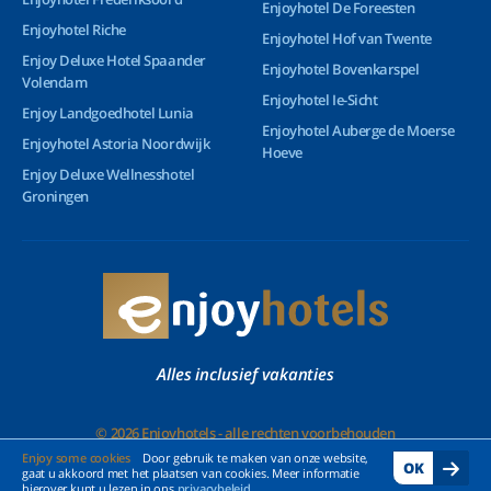
Enjoyhotel De Foreesten
Enjoyhotel Riche
Enjoyhotel Hof van Twente
Enjoy Deluxe Hotel Spaander
Enjoyhotel Bovenkarspel
Volendam
Enjoyhotel Ie-Sicht
Enjoy Landgoedhotel Lunia
Enjoyhotel Auberge de Moerse
Enjoyhotel Astoria Noordwijk
Hoeve
Enjoy Deluxe Wellnesshotel
Groningen
Alles inclusief vakanties
© 2026 Enjoyhotels - alle rechten voorbehouden
Enjoy some cookies
Door gebruik te maken van onze website,
OK
gaat u akkoord met het plaatsen van cookies. Meer informatie
hierover kunt u lezen in ons
privacybeleid
.