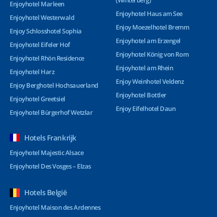
(Winterberg)
Enjoyhotel Marleen
Enjoyhotel Haus am See
Enjoyhotel Westerwald
Enjoy Moezelhotel Bremm
Enjoy Schlosshotel Sophia
Enjoyhotel am Erzengel
Enjoyhotel Eifeler Hof
Enjoyhotel König von Rom
Enjoyhotel Rhön Residence
Enjoyhotel am Rhein
Enjoyhotel Harz
Enjoy Weinhotel Veldenz
Enjoy Berghotel Hochsauerland
Enjoyhotel Bottler
Enjoyhotel Greetsiel
Enjoy Eifelhotel Daun
Enjoyhotel Bürgerhof Wetzlar
Hotels Frankrijk
Enjoyhotel Majestic Alsace
Enjoyhotel Des Vosges – Elzas
Hotels België
Enjoyhotel Maison des Ardennes