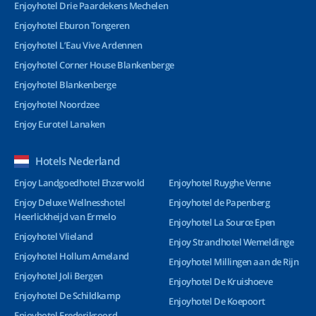
Enjoyhotel Drie Paardekens Mechelen
Enjoyhotel Eburon Tongeren
Enjoyhotel L’Eau Vive Ardennen
Enjoyhotel Corner House Blankenberge
Enjoyhotel Blankenberge
Enjoyhotel Noordzee
Enjoy Eurotel Lanaken
Hotels Nederland
Enjoy Landgoedhotel Ehzerwold
Enjoyhotel Ruyghe Venne
Enjoy Deluxe Wellnesshotel
Enjoyhotel de Papenberg
Heerlickheijd van Ermelo
Enjoyhotel La Source Epen
Enjoyhotel Vlieland
Enjoy Strandhotel Wemeldinge
Enjoyhotel Hollum Ameland
Enjoyhotel Millingen aan de Rijn
Enjoyhotel Joli Bergen
Enjoyhotel De Kruishoeve
Enjoyhotel De Schildkamp
Enjoyhotel De Koepoort
Enjoyhotel Frederiksoord