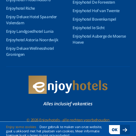
Enjoyhotel De Foreesten
Enjoyhotel Riche
Enjoyhotel Hof van Twente
Enjoy Deluxe Hotel Spaander
Enjoyhotel Bovenkarspel
Volendam
Enjoyhotel Ie-Sicht
Enjoy Landgoedhotel Lunia
Enjoyhotel Auberge de Moerse
Enjoyhotel Astoria Noordwijk
Hoeve
Enjoy Deluxe Wellnesshotel
Groningen
Alles inclusief vakanties
© 2026 Enjoyhotels - alle rechten voorbehouden
Enjoy some cookies
Door gebruik te maken van onze website,
OK
gaat u akkoord met het plaatsen van cookies. Meer informatie
hierover kunt u lezen in ons
privacybeleid
.