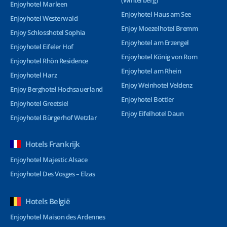
(Winterberg)
Enjoyhotel Marleen
Enjoyhotel Haus am See
Enjoyhotel Westerwald
Enjoy Moezelhotel Bremm
Enjoy Schlosshotel Sophia
Enjoyhotel am Erzengel
Enjoyhotel Eifeler Hof
Enjoyhotel König von Rom
Enjoyhotel Rhön Residence
Enjoyhotel am Rhein
Enjoyhotel Harz
Enjoy Weinhotel Veldenz
Enjoy Berghotel Hochsauerland
Enjoyhotel Bottler
Enjoyhotel Greetsiel
Enjoy Eifelhotel Daun
Enjoyhotel Bürgerhof Wetzlar
Hotels Frankrijk
Enjoyhotel Majestic Alsace
Enjoyhotel Des Vosges – Elzas
Hotels België
Enjoyhotel Maison des Ardennes