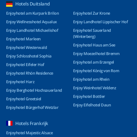
Hotels Duitsland
Enjoyhotel am Kurpark Brilon
Enjoyhotel Zur Krone
Enjoy Wellnesshotel Aqualux
Enjoy Landhotel Lippischer Hof
Enjoy Landhotel Michaelishof
Enjoyhotel Sauerland
(Winterberg)
Enjoyhotel Marleen
Enjoyhotel Haus am See
Enjoyhotel Westerwald
Enjoy Moezelhotel Bremm
Enjoy Schlosshotel Sophia
Enjoyhotel am Erzengel
Enjoyhotel Eifeler Hof
Enjoyhotel König von Rom
Enjoyhotel Rhön Residence
Enjoyhotel am Rhein
Enjoyhotel Harz
Enjoy Weinhotel Veldenz
Enjoy Berghotel Hochsauerland
Enjoyhotel Bottler
Enjoyhotel Greetsiel
Enjoy Eifelhotel Daun
Enjoyhotel Bürgerhof Wetzlar
Hotels Frankrijk
Enjoyhotel Majestic Alsace