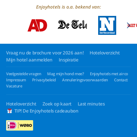
Enjoyhotels is o.a. bekend van:
Vraag nu de brochure voor 2026 aan!
Hoteloverzicht
Mijn hotel aanmelden
Inspiratie
Veelgestelde vragen
Mag mijn hond mee?
Enjoyhotels met airco
Impressum
Privacybeleid
Annuleringsvoorwaarden
Contact
Vacature
Hoteloverzicht
Zoek op kaart
Last minutes
TIP! De Enjoyhotels cadeaubon