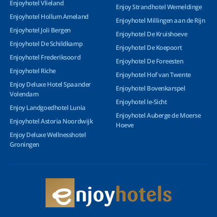
Enjoyhotel Vlieland
Enjoy Strandhotel Wemeldinge
Enjoyhotel Hollum Ameland
Enjoyhotel Millingen aan de Rijn
Enjoyhotel Joli Bergen
Enjoyhotel De Kruishoeve
Enjoyhotel De Schildkamp
Enjoyhotel De Koepoort
Enjoyhotel Frederiksoord
Enjoyhotel De Foreesten
Enjoyhotel Riche
Enjoyhotel Hof van Twente
Enjoy Deluxe Hotel Spaander
Enjoyhotel Bovenkarspel
Volendam
Enjoyhotel Ie-Sicht
Enjoy Landgoedhotel Lunia
Enjoyhotel Auberge de Moerse
Enjoyhotel Astoria Noordwijk
Hoeve
Enjoy Deluxe Wellnesshotel
Groningen