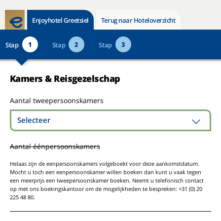
Enjoyhotel Greetsiel
Terug naar Hoteloverzicht
1
2
3
Stap
Stap
Stap
Kamers & Reisgezelschap
Aantal tweepersoonskamers
Selecteer
Aantal éénpersoonskamers
Helaas zijn de eenpersoonskamers volgeboekt voor deze aankomstdatum.
Mocht u toch een eenpersoonskamer willen boeken dan kunt u vaak tegen
een meerprijs een tweepersoonskamer boeken. Neemt u telefonisch contact
op met ons boekingskantoor om de mogelijkheden te bespreken: +31 (0) 20
225 48 80.