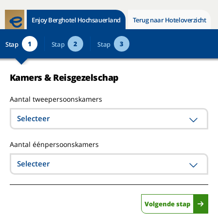
Enjoy Berghotel Hochsauerland
Terug naar Hoteloverzicht
1
2
3
Stap
Stap
Stap
Kamers & Reisgezelschap
Aantal tweepersoonskamers
Selecteer
Aantal éénpersoonskamers
Selecteer
Volgende stap