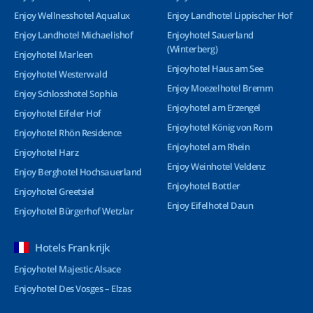
Enjoy Wellnesshotel Aqualux
Enjoy Landhotel Lippischer Hof
Enjoy Landhotel Michaelishof
Enjoyhotel Sauerland
(Winterberg)
Enjoyhotel Marleen
Enjoyhotel Haus am See
Enjoyhotel Westerwald
Enjoy Moezelhotel Bremm
Enjoy Schlosshotel Sophia
Enjoyhotel am Erzengel
Enjoyhotel Eifeler Hof
Enjoyhotel König von Rom
Enjoyhotel Rhön Residence
Enjoyhotel am Rhein
Enjoyhotel Harz
Enjoy Weinhotel Veldenz
Enjoy Berghotel Hochsauerland
Enjoyhotel Bottler
Enjoyhotel Greetsiel
Enjoy Eifelhotel Daun
Enjoyhotel Bürgerhof Wetzlar
Hotels Frankrijk
Enjoyhotel Majestic Alsace
Enjoyhotel Des Vosges – Elzas