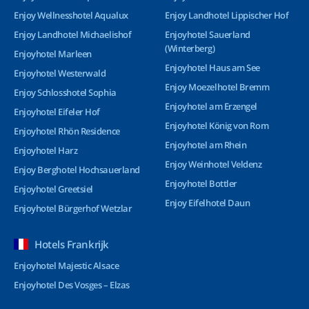
Enjoy Wellnesshotel Aqualux
Enjoy Landhotel Lippischer Hof
Enjoy Landhotel Michaelishof
Enjoyhotel Sauerland
(Winterberg)
Enjoyhotel Marleen
Enjoyhotel Haus am See
Enjoyhotel Westerwald
Enjoy Moezelhotel Bremm
Enjoy Schlosshotel Sophia
Enjoyhotel am Erzengel
Enjoyhotel Eifeler Hof
Enjoyhotel König von Rom
Enjoyhotel Rhön Residence
Enjoyhotel am Rhein
Enjoyhotel Harz
Enjoy Weinhotel Veldenz
Enjoy Berghotel Hochsauerland
Enjoyhotel Bottler
Enjoyhotel Greetsiel
Enjoy Eifelhotel Daun
Enjoyhotel Bürgerhof Wetzlar
Hotels Frankrijk
Enjoyhotel Majestic Alsace
Enjoyhotel Des Vosges – Elzas