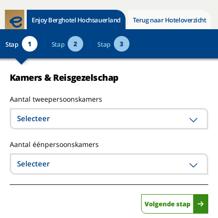
Enjoy Berghotel Hochsauerland
Terug naar Hoteloverzicht
1
2
3
Stap
Stap
Stap
Kamers & Reisgezelschap
Aantal tweepersoonskamers
Selecteer
Aantal éénpersoonskamers
Selecteer
Volgende stap