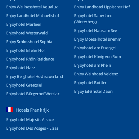
Enjoy Wellnesshotel Aqualux
Enjoy Landhotel Lippischer Hof
Enjoy Landhotel Michaelishof
Enjoyhotel Sauerland
(Winterberg)
Enjoyhotel Marleen
Enjoyhotel Haus am See
Enjoyhotel Westerwald
Enjoy Moezelhotel Bremm
Enjoy Schlosshotel Sophia
Enjoyhotel am Erzengel
Enjoyhotel Eifeler Hof
Enjoyhotel König von Rom
Enjoyhotel Rhön Residence
Enjoyhotel am Rhein
Enjoyhotel Harz
Enjoy Weinhotel Veldenz
Enjoy Berghotel Hochsauerland
Enjoyhotel Bottler
Enjoyhotel Greetsiel
Enjoy Eifelhotel Daun
Enjoyhotel Bürgerhof Wetzlar
Hotels Frankrijk
Enjoyhotel Majestic Alsace
Enjoyhotel Des Vosges – Elzas