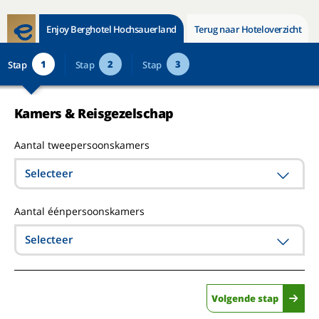
Enjoy Berghotel Hochsauerland
Terug naar Hoteloverzicht
1
2
3
Stap
Stap
Stap
Kamers & Reisgezelschap
Aantal tweepersoonskamers
Selecteer
Aantal éénpersoonskamers
Selecteer
Volgende stap