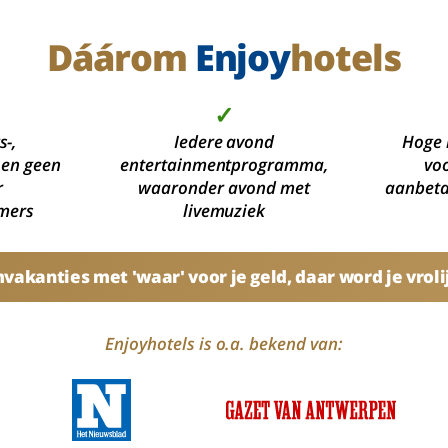
Dáárom
Enjoy
hotels
✓
s-,
Iedere avond
Hoge 
 en geen
entertainmentprogramma,
voo
r
waaronder avond met
aanbetal
mers
livemuziek
akanties met 'waar' voor je geld, daar word je vroli
Enjoyhotels is o.a. bekend van: