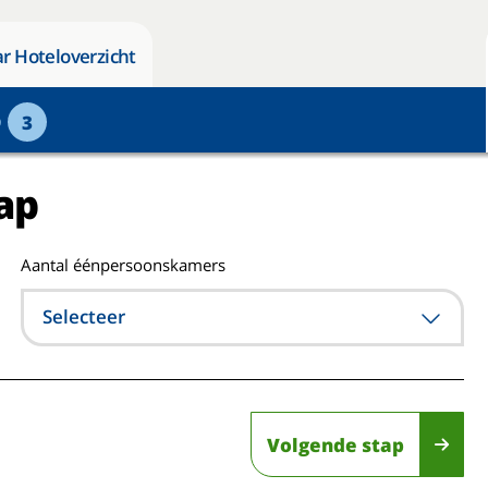
r Hoteloverzicht
p
3
ap
Aantal éénpersoonskamers
Selecteer
Volgende stap