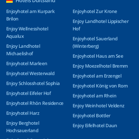
Hotels Duitsland
Enjoyhotel am Kurpark
Enjoyhotel Zur Krone
Brilon
Enjoy Landhotel Lippischer
Enjoy Wellnesshotel
Hof
Aqualux
Enjoyhotel Sauerland
Enjoy Landhotel
(Winterberg)
Michaelishof
Enjoyhotel Haus am See
Enjoyhotel Marleen
Enjoy Moezelhotel Bremm
Enjoyhotel Westerwald
Enjoyhotel am Erzengel
Enjoy Schlosshotel Sophia
Enjoyhotel König von Rom
Enjoyhotel Eifeler Hof
Enjoyhotel am Rhein
Enjoyhotel Rhön Residence
Enjoy Weinhotel Veldenz
Enjoyhotel Harz
Enjoyhotel Bottler
Enjoy Berghotel
Enjoy Eifelhotel Daun
Hochsauerland