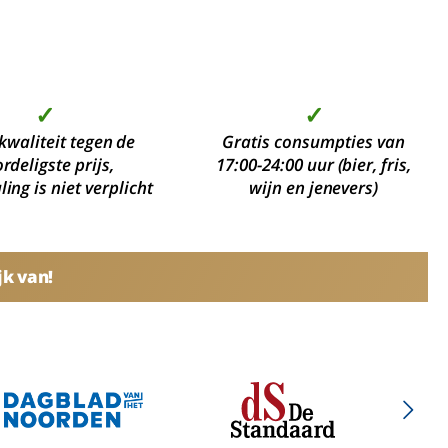
✓
✓
kwaliteit tegen de
Gratis consumpties van
rdeligste prijs,
17:00-24:00 uur (bier, fris,
ing is niet verplicht
wijn en jenevers)
jk van!