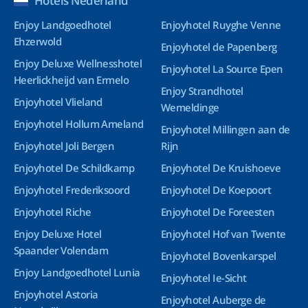
Hotels Nederland
Enjoy Landgoedhotel
Enjoyhotel Ruyghe Venne
Ehzerwold
Enjoyhotel de Papenberg
Enjoy Deluxe Wellnesshotel
Enjoyhotel La Source Epen
Heerlickheijd van Ermelo
Enjoy Strandhotel
Enjoyhotel Vlieland
Wemeldinge
Enjoyhotel Hollum Ameland
Enjoyhotel Millingen aan de
Enjoyhotel Joli Bergen
Rijn
Enjoyhotel De Schildkamp
Enjoyhotel De Kruishoeve
Enjoyhotel Frederiksoord
Enjoyhotel De Koepoort
Enjoyhotel Riche
Enjoyhotel De Foreesten
Enjoy Deluxe Hotel
Enjoyhotel Hof van Twente
Spaander Volendam
Enjoyhotel Bovenkarspel
Enjoy Landgoedhotel Lunia
Enjoyhotel Ie-Sicht
Enjoyhotel Astoria
Enjoyhotel Auberge de