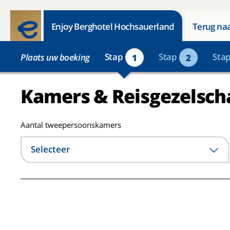
Enjoy Berghotel Hochsauerland
Terug naa
Stap
Stap
Sta
Plaats uw boeking
1
2
Kamers & Reisgezelsch
Aantal tweepersoonskamers
Selecteer