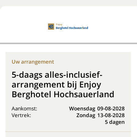
Boek nu
+31 (0) 20 225 48 80
Uw arrangement
5-daags alles-inclusief-
arrangement bij Enjoy
Berghotel Hochsauerland
Aankomst:
Woensdag
09-08-2028
Vertrek:
Zondag
13-08-2028
5 dagen