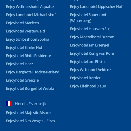
Enjoy Wellnesshotel Aqualux
Enjoy Landhotel Lippischer Hof
Enjoy Landhotel Michaelishof
Enjoyhotel Sauerland
(Winterberg)
Enjoyhotel Marleen
Enjoyhotel Haus am See
Enjoyhotel Westerwald
Enjoy Moezelhotel Bremm
Enjoy Schlosshotel Sophia
Enjoyhotel am Erzengel
Enjoyhotel Eifeler Hof
Enjoyhotel König von Rom
Enjoyhotel Rhön Residence
Enjoyhotel am Rhein
Enjoyhotel Harz
Enjoy Weinhotel Veldenz
Enjoy Berghotel Hochsauerland
Enjoyhotel Bottler
Enjoyhotel Greetsiel
Enjoy Eifelhotel Daun
Enjoyhotel Bürgerhof Wetzlar
Hotels Frankrijk
Enjoyhotel Majestic Alsace
Enjoyhotel Des Vosges – Elzas