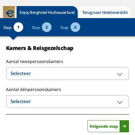
Enjoy Berghotel Hochsauerland
Terug naar Hoteloverzicht
1
2
3
Stap
Stap
Stap
Kamers & Reisgezelschap
Aantal tweepersoonskamers
Selecteer
Aantal éénpersoonskamers
Selecteer
Volgende stap