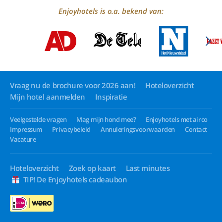
Enjoyhotels is o.a. bekend van:
Vraag nu de brochure voor 2026 aan!
Hoteloverzicht
Mijn hotel aanmelden
Inspiratie
Veelgestelde vragen
Mag mijn hond mee?
Enjoyhotels met airco
Impressum
Privacybeleid
Annuleringsvoorwaarden
Contact
Vacature
Hoteloverzicht
Zoek op kaart
Last minutes
TIP! De Enjoyhotels cadeaubon