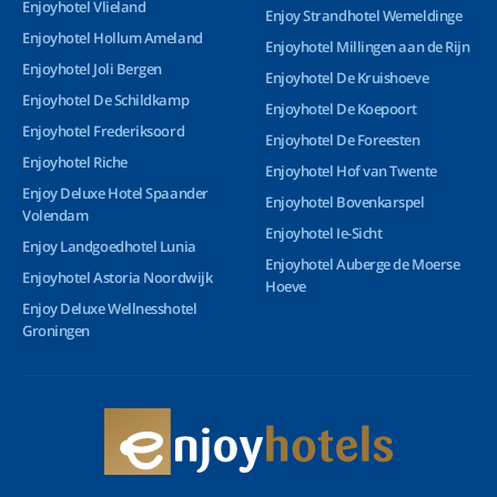
Enjoyhotel Vlieland
Enjoy Strandhotel Wemeldinge
Enjoyhotel Hollum Ameland
Enjoyhotel Millingen aan de Rijn
Enjoyhotel Joli Bergen
Enjoyhotel De Kruishoeve
Enjoyhotel De Schildkamp
Enjoyhotel De Koepoort
Enjoyhotel Frederiksoord
Enjoyhotel De Foreesten
Enjoyhotel Riche
Enjoyhotel Hof van Twente
Enjoy Deluxe Hotel Spaander
Enjoyhotel Bovenkarspel
Volendam
Enjoyhotel Ie-Sicht
Enjoy Landgoedhotel Lunia
Enjoyhotel Auberge de Moerse
Enjoyhotel Astoria Noordwijk
Hoeve
Enjoy Deluxe Wellnesshotel
Groningen