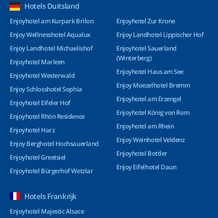
Hotels Duitsland
Enjoyhotel am Kurpark Brilon
Enjoyhotel Zur Krone
Enjoy Wellnesshotel Aqualux
Enjoy Landhotel Lippischer Hof
Enjoy Landhotel Michaelishof
Enjoyhotel Sauerland
(Winterberg)
Enjoyhotel Marleen
Enjoyhotel Haus am See
Enjoyhotel Westerwald
Enjoy Moezelhotel Bremm
Enjoy Schlosshotel Sophia
Enjoyhotel am Erzengel
Enjoyhotel Eifeler Hof
Enjoyhotel König von Rom
Enjoyhotel Rhön Residence
Enjoyhotel am Rhein
Enjoyhotel Harz
Enjoy Weinhotel Veldenz
Enjoy Berghotel Hochsauerland
Enjoyhotel Bottler
Enjoyhotel Greetsiel
Enjoy Eifelhotel Daun
Enjoyhotel Bürgerhof Wetzlar
Hotels Frankrijk
Enjoyhotel Majestic Alsace