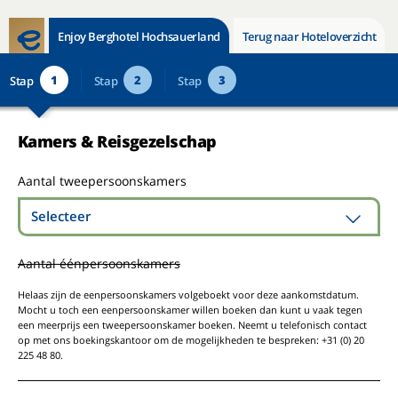
Enjoy Berghotel Hochsauerland
Terug naar Hoteloverzicht
1
2
3
Stap
Stap
Stap
Kamers & Reisgezelschap
Aantal tweepersoonskamers
Selecteer
Aantal éénpersoonskamers
Helaas zijn de eenpersoonskamers volgeboekt voor deze aankomstdatum.
Mocht u toch een eenpersoonskamer willen boeken dan kunt u vaak tegen
een meerprijs een tweepersoonskamer boeken. Neemt u telefonisch contact
op met ons boekingskantoor om de mogelijkheden te bespreken: +31 (0) 20
225 48 80.