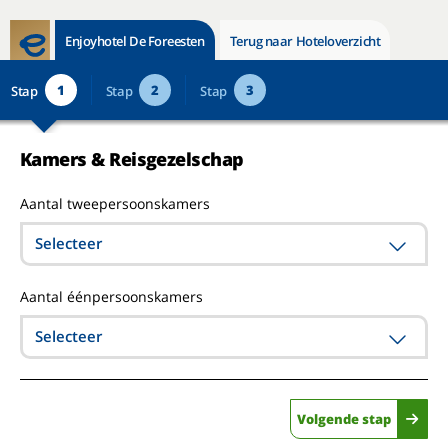
Enjoyhotel De Foreesten
Terug naar Hoteloverzicht
1
2
3
Stap
Stap
Stap
Kamers & Reisgezelschap
Aantal tweepersoonskamers
Selecteer
Aantal éénpersoonskamers
Selecteer
Volgende stap