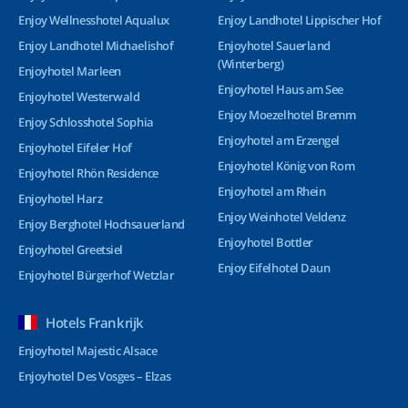
Enjoy Wellnesshotel Aqualux
Enjoy Landhotel Lippischer Hof
Enjoy Landhotel Michaelishof
Enjoyhotel Sauerland
(Winterberg)
Enjoyhotel Marleen
Enjoyhotel Haus am See
Enjoyhotel Westerwald
Enjoy Moezelhotel Bremm
Enjoy Schlosshotel Sophia
Enjoyhotel am Erzengel
Enjoyhotel Eifeler Hof
Enjoyhotel König von Rom
Enjoyhotel Rhön Residence
Enjoyhotel am Rhein
Enjoyhotel Harz
Enjoy Weinhotel Veldenz
Enjoy Berghotel Hochsauerland
Enjoyhotel Bottler
Enjoyhotel Greetsiel
Enjoy Eifelhotel Daun
Enjoyhotel Bürgerhof Wetzlar
Hotels Frankrijk
Enjoyhotel Majestic Alsace
Enjoyhotel Des Vosges – Elzas