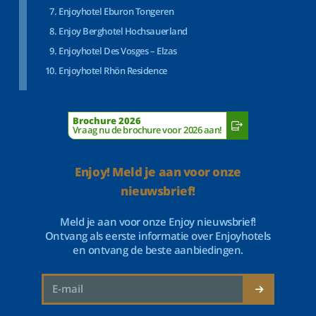
Enjoyhotel Eburon Tongeren
Enjoy Berghotel Hochsauerland
Enjoyhotel Des Vosges – Elzas
Enjoyhotel Rhön Residence
Brochure 2026
Vraag nu de brochure voor 2026 aan!
Enjoy! Meld je aan voor onze
nieuwsbrief!
Meld je aan voor onze Enjoy nieuwsbrief!
Ontvang als eerste informatie over Enjoyhotels
en ontvang de beste aanbiedingen.