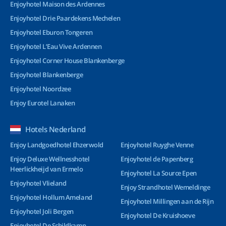
Enjoyhotel Maison des Ardennes
Enjoyhotel Drie Paardekens Mechelen
Enjoyhotel Eburon Tongeren
Enjoyhotel L’Eau Vive Ardennen
Enjoyhotel Corner House Blankenberge
Enjoyhotel Blankenberge
Enjoyhotel Noordzee
Enjoy Eurotel Lanaken
Hotels Nederland
Enjoy Landgoedhotel Ehzerwold
Enjoyhotel Ruyghe Venne
Enjoy Deluxe Wellnesshotel
Enjoyhotel de Papenberg
Heerlickheijd van Ermelo
Enjoyhotel La Source Epen
Enjoyhotel Vlieland
Enjoy Strandhotel Wemeldinge
Enjoyhotel Hollum Ameland
Enjoyhotel Millingen aan de Rijn
Enjoyhotel Joli Bergen
Enjoyhotel De Kruishoeve
Enjoyhotel De Schildkamp