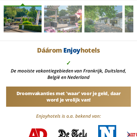
Dáárom
Enjoy
hotels
✓
De mooiste vakantiegebieden van Frankrijk, Duitsland,
België en Nederland
Droomvakanties met 'waar' voor je geld, daar
word je vrolijk van!
Enjoyhotels is o.a. bekend van: