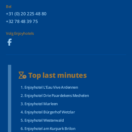
Bel
+31 (0) 20 225 48 80
+32 78 48 39 75
Volg Enjoyhotels
Top last minutes
Enjoyhotel L’Eau Vive Ardennen
Enjoyhotel Drie Paardekens Mechelen
Enjoyhotel Marleen
Enjoyhotel Bürgerhof Wetzlar
Enjoyhotel Westerwald
Enjoyhotel am Kurpark Brilon