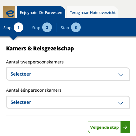
Enjoyhotel De Foreesten
Terug naar Hoteloverzicht
1
2
3
Stap
Stap
Stap
Kamers & Reisgezelschap
Aantal tweepersoonskamers
Selecteer
Aantal éénpersoonskamers
Selecteer
Volgende stap