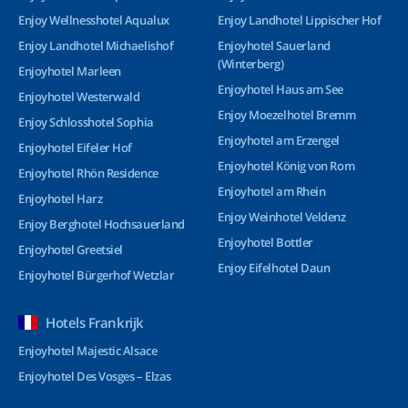
Enjoy Wellnesshotel Aqualux
Enjoy Landhotel Lippischer Hof
Enjoy Landhotel Michaelishof
Enjoyhotel Sauerland
(Winterberg)
Enjoyhotel Marleen
Enjoyhotel Haus am See
Enjoyhotel Westerwald
Enjoy Moezelhotel Bremm
Enjoy Schlosshotel Sophia
Enjoyhotel am Erzengel
Enjoyhotel Eifeler Hof
Enjoyhotel König von Rom
Enjoyhotel Rhön Residence
Enjoyhotel am Rhein
Enjoyhotel Harz
Enjoy Weinhotel Veldenz
Enjoy Berghotel Hochsauerland
Enjoyhotel Bottler
Enjoyhotel Greetsiel
Enjoy Eifelhotel Daun
Enjoyhotel Bürgerhof Wetzlar
Hotels Frankrijk
Enjoyhotel Majestic Alsace
Enjoyhotel Des Vosges – Elzas