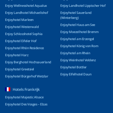
Enjoy Wellnesshotel Aqualux
Enjoy Landhotel Lippischer Hof
Enjoy Landhotel Michaelishof
Enjoyhotel Sauerland
(Winterberg)
Enjoyhotel Marleen
Enjoyhotel Haus am See
Enjoyhotel Westerwald
Enjoy Moezelhotel Bremm
Enjoy Schlosshotel Sophia
Enjoyhotel am Erzengel
Enjoyhotel Eifeler Hof
Enjoyhotel König von Rom
Enjoyhotel Rhön Residence
Enjoyhotel am Rhein
Enjoyhotel Harz
Enjoy Weinhotel Veldenz
Enjoy Berghotel Hochsauerland
Enjoyhotel Bottler
Enjoyhotel Greetsiel
Enjoy Eifelhotel Daun
Enjoyhotel Bürgerhof Wetzlar
Hotels Frankrijk
Enjoyhotel Majestic Alsace
Enjoyhotel Des Vosges – Elzas