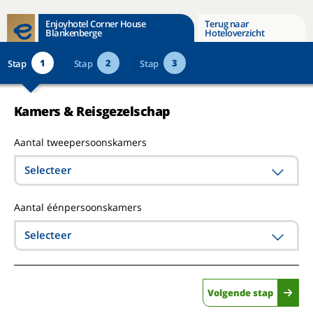
Enjoyhotel Corner House
Terug naar
Blankenberge
Hoteloverzicht
1
2
3
Stap
Stap
Stap
Kamers & Reisgezelschap
Aantal tweepersoonskamers
Selecteer
Aantal éénpersoonskamers
Selecteer
Volgende stap