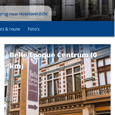
erug naar Hoteloverzicht
ct & route
Foto's
Belle Epoque Centrum (0
km)