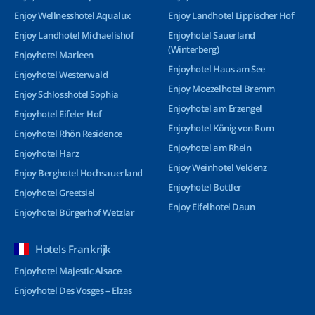
Enjoy Wellnesshotel Aqualux
Enjoy Landhotel Lippischer Hof
Enjoy Landhotel Michaelishof
Enjoyhotel Sauerland
(Winterberg)
Enjoyhotel Marleen
Enjoyhotel Haus am See
Enjoyhotel Westerwald
Enjoy Moezelhotel Bremm
Enjoy Schlosshotel Sophia
Enjoyhotel am Erzengel
Enjoyhotel Eifeler Hof
Enjoyhotel König von Rom
Enjoyhotel Rhön Residence
Enjoyhotel am Rhein
Enjoyhotel Harz
Enjoy Weinhotel Veldenz
Enjoy Berghotel Hochsauerland
Enjoyhotel Bottler
Enjoyhotel Greetsiel
Enjoy Eifelhotel Daun
Enjoyhotel Bürgerhof Wetzlar
Hotels Frankrijk
Enjoyhotel Majestic Alsace
Enjoyhotel Des Vosges – Elzas