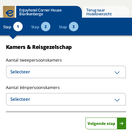
Enjoyhotel Corner House
Terug naar
Blankenberge
Hoteloverzicht
1
2
3
Stap
Stap
Stap
Kamers & Reisgezelschap
Aantal tweepersoonskamers
Selecteer
Aantal éénpersoonskamers
Selecteer
Volgende stap