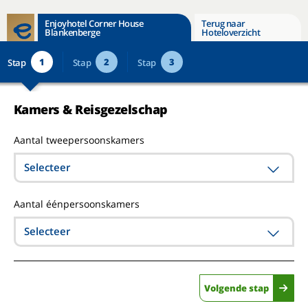
Enjoyhotel Corner House
Terug naar
Blankenberge
Hoteloverzicht
1
2
3
Stap
Stap
Stap
Kamers & Reisgezelschap
Aantal tweepersoonskamers
Selecteer
Aantal éénpersoonskamers
Selecteer
Volgende stap