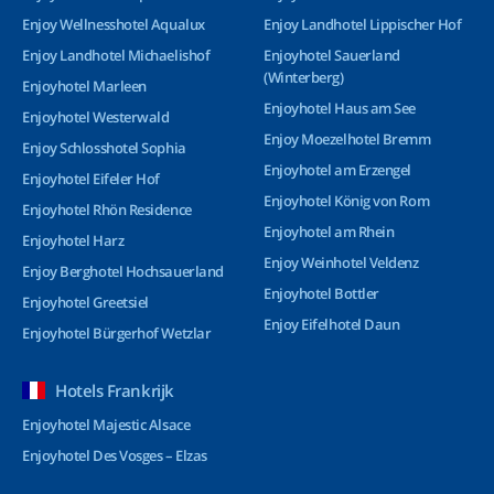
Enjoy Wellnesshotel Aqualux
Enjoy Landhotel Lippischer Hof
Enjoy Landhotel Michaelishof
Enjoyhotel Sauerland
(Winterberg)
Enjoyhotel Marleen
Enjoyhotel Haus am See
Enjoyhotel Westerwald
Enjoy Moezelhotel Bremm
Enjoy Schlosshotel Sophia
Enjoyhotel am Erzengel
Enjoyhotel Eifeler Hof
Enjoyhotel König von Rom
Enjoyhotel Rhön Residence
Enjoyhotel am Rhein
Enjoyhotel Harz
Enjoy Weinhotel Veldenz
Enjoy Berghotel Hochsauerland
Enjoyhotel Bottler
Enjoyhotel Greetsiel
Enjoy Eifelhotel Daun
Enjoyhotel Bürgerhof Wetzlar
Hotels Frankrijk
Enjoyhotel Majestic Alsace
Enjoyhotel Des Vosges – Elzas