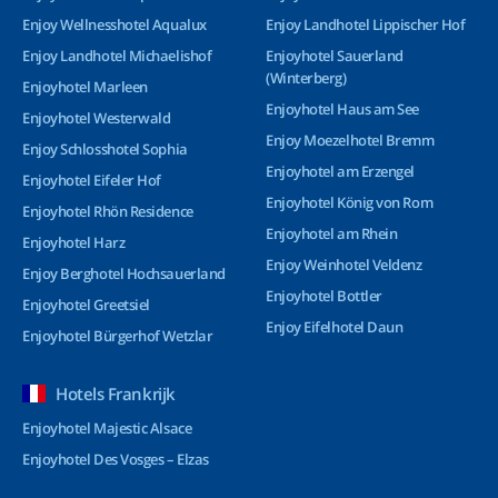
Enjoy Wellnesshotel Aqualux
Enjoy Landhotel Lippischer Hof
Enjoy Landhotel Michaelishof
Enjoyhotel Sauerland
(Winterberg)
Enjoyhotel Marleen
Enjoyhotel Haus am See
Enjoyhotel Westerwald
Enjoy Moezelhotel Bremm
Enjoy Schlosshotel Sophia
Enjoyhotel am Erzengel
Enjoyhotel Eifeler Hof
Enjoyhotel König von Rom
Enjoyhotel Rhön Residence
Enjoyhotel am Rhein
Enjoyhotel Harz
Enjoy Weinhotel Veldenz
Enjoy Berghotel Hochsauerland
Enjoyhotel Bottler
Enjoyhotel Greetsiel
Enjoy Eifelhotel Daun
Enjoyhotel Bürgerhof Wetzlar
Hotels Frankrijk
Enjoyhotel Majestic Alsace
Enjoyhotel Des Vosges – Elzas