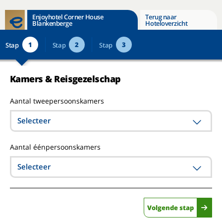
Enjoyhotel Corner House
Terug naar
Blankenberge
Hoteloverzicht
1
2
3
Stap
Stap
Stap
Kamers & Reisgezelschap
Aantal tweepersoonskamers
Selecteer
Aantal éénpersoonskamers
Selecteer
Volgende stap