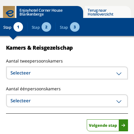
Enjoyhotel Corner House
Terug naar
Blankenberge
Hoteloverzicht
1
2
3
Stap
Stap
Stap
Kamers & Reisgezelschap
Aantal tweepersoonskamers
Selecteer
Aantal éénpersoonskamers
Selecteer
Volgende stap