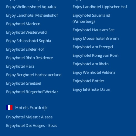
Enjoy Wellnesshotel Aqualux
Enjoy Landhotel Lippischer Hof
Enjoy Landhotel Michaelishof
Enjoyhotel Sauerland
(Winterberg)
Enjoyhotel Marleen
Enjoyhotel Haus am See
Enjoyhotel Westerwald
Enjoy Moezelhotel Bremm
Enjoy Schlosshotel Sophia
Enjoyhotel am Erzengel
Enjoyhotel Eifeler Hof
Enjoyhotel König von Rom
Enjoyhotel Rhön Residence
Enjoyhotel am Rhein
Enjoyhotel Harz
Enjoy Weinhotel Veldenz
Enjoy Berghotel Hochsauerland
Enjoyhotel Bottler
Enjoyhotel Greetsiel
Enjoy Eifelhotel Daun
Enjoyhotel Bürgerhof Wetzlar
Hotels Frankrijk
Enjoyhotel Majestic Alsace
Enjoyhotel Des Vosges – Elzas