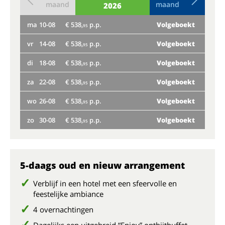
maand
maand
2026
ma
10-08
€ 538,
p.p.
Volgeboekt
do
95
vr
14-08
€ 538,
p.p.
Volgeboekt
ma
95
di
18-08
€ 538,
p.p.
Volgeboekt
vr
95
za
22-08
€ 538,
p.p.
Volgeboekt
di
95
wo
26-08
€ 538,
p.p.
Volgeboekt
za
95
zo
30-08
€ 538,
p.p.
Volgeboekt
wo
95
Nog
zo
5-daags oud en nieuw arrangement
Verblijf in een hotel met een sfeervolle en
feestelijke ambiance
4 overnachtingen