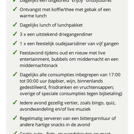
Dagelijks een uitgebreid “Enjoy” ontbijtbuffet
Ontvangst met koffie/thee met gebak of een
warme lunch
Dagelijks lunch of lunchpakket
3 x een uitstekend driegangendiner
1 x een feestelijk oudejaarsdiner van vijf gangen
Feestavond tijdens oud en nieuw met live
entertainment, bubbels om middernacht en een
middernachtsnack
Dagelijks alle consumpties inbegrepen van 17:00
tot 00:00 uur (tapbier, wijn, binnenlands
gedestilleerd, frisdranken en vruchtensappen;
overige of speciale consumpties tegen bijbetaling)
Iedere avond gezellig vertier, zoals bingo, quiz,
avondwandeling en/of live muziek
Regelmatig serveren van een bittergarnituur of
andere hartige snacks in de avond
Gratis auto-, fiets- en wandelroutes op maat