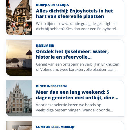
DORPJES EN STADJES
Alles dichtbij: Enjoyhotels in het
hart van sfeervolle plaatsen
Wilt u tijdens uw vakantie graag de gezelligheid
dichtbij hebben? Kies dan voor een Enjoyhotel
in of nabij het centrum. Van historische pleinen
en sfeervolle winkelstraten tot gezellige
dorpskernen: stap de deur uit en ontdek direct
IJSSELMEER
de charme van uw vakantiebestemming. Geniet
Ontdek het IJsselmeer: water,
van comfort, gastvrijheid en alle mooie plekken
historie en sfeervolle
die op loopafstand liggen.
havenstadjes
Geniet van een ontspannen verblijf in Enkhuizen
of Volendam, twee karaktervolle plaatsen aan
het IJsselmeer en Markermeer. Vanuit uw
Enjoyhotel ontdekt u historische havens,
sfeervolle straatjes en prachtige uitzichten over
DINER INBEGREPEN
het water. Maak een uitstapje naar Marken,
Meer dan een lang weekend: 5
wandel over de dijken of geniet van de rust en
dagen genieten met ontbijt, diner
de maritieme sfeer die deze regio zo bijzonder
en meer
Voor deze selectie kozen we hotels op
maken.
veelzijdige bestemmingen. Wandel door de
uitgestrekte natuur van de Ardennen en Ermelo,
geniet van de rust op Vlieland, ontdek de
historische charme van Enkhuizen en Mechelen,
COMFORTABEL VERBLIJF