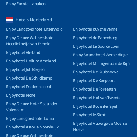
Enjoy Eurotel Lanaken
Hotels Nederland
Enjoy Landgoedhotel Ehzerwold
Enjoyhotel Ruyghe Venne
Enjoy Deluxe Wellnesshotel
Enjoyhotel de Papenberg
Heerlickheijd van Ermelo
Enjoyhotel La Source Epen
Enjoyhotel Vlieland
Enjoy Strandhotel Wemeldinge
Enjoyhotel Hollum Ameland
Enjoyhotel Millingen aan de Rijn
Enjoyhotel Joli Bergen
Enjoyhotel De Kruishoeve
Enjoyhotel De Schildkamp
Enjoyhotel De Koepoort
Enjoyhotel Frederiksoord
Enjoyhotel De Foreesten
Enjoyhotel Riche
Enjoyhotel Hof van Twente
Enjoy Deluxe Hotel Spaander
Enjoyhotel Bovenkarspel
Volendam
Enjoyhotel Ie-Sicht
Enjoy Landgoedhotel Lunia
Enjoyhotel Auberge de Moerse
Enjoyhotel Astoria Noordwijk
Hoeve
Enjoy Deluxe Wellnesshotel