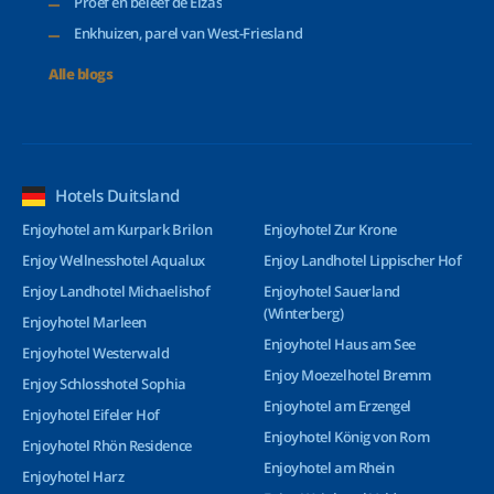
Proef en beleef de Elzas
Enkhuizen, parel van West-Friesland
Alle blogs
Hotels Duitsland
Enjoyhotel am Kurpark Brilon
Enjoyhotel Zur Krone
Enjoy Wellnesshotel Aqualux
Enjoy Landhotel Lippischer Hof
Enjoy Landhotel Michaelishof
Enjoyhotel Sauerland
(Winterberg)
Enjoyhotel Marleen
Enjoyhotel Haus am See
Enjoyhotel Westerwald
Enjoy Moezelhotel Bremm
Enjoy Schlosshotel Sophia
Enjoyhotel am Erzengel
Enjoyhotel Eifeler Hof
Enjoyhotel König von Rom
Enjoyhotel Rhön Residence
Enjoyhotel am Rhein
Enjoyhotel Harz