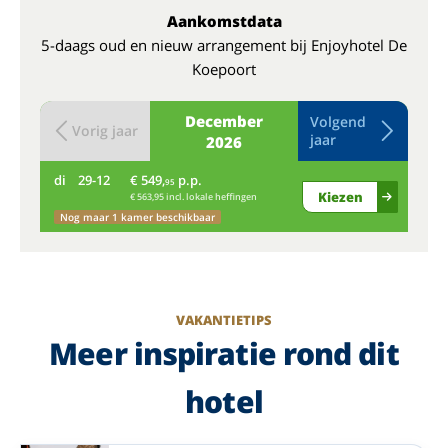
Aankomstdata
5-daags oud en nieuw arrangement bij Enjoyhotel De
Koepoort
December
Volgend
Vorig jaar
jaar
2026
di
29-12
€ 549,
p.p.
wo
95
Kiezen
€ 563,95 incl. lokale heffingen
Nog maar 1 kamer beschikbaar
VAKANTIETIPS
Meer inspiratie rond dit
hotel