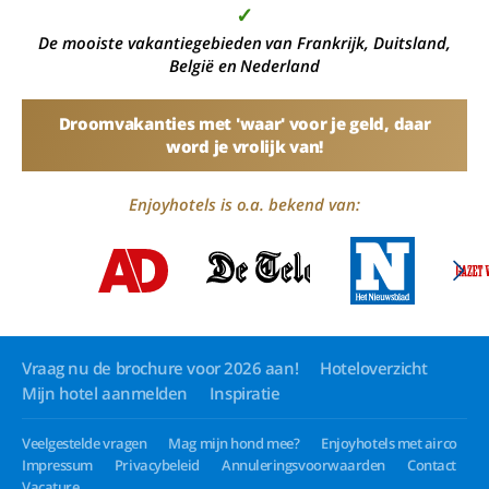
✓
De mooiste vakantiegebieden van Frankrijk, Duitsland,
België en Nederland
Droomvakanties met 'waar' voor je geld, daar
word je vrolijk van!
Enjoyhotels is o.a. bekend van:
Vraag nu de brochure voor 2026 aan!
Hoteloverzicht
Mijn hotel aanmelden
Inspiratie
Veelgestelde vragen
Mag mijn hond mee?
Enjoyhotels met airco
Impressum
Privacybeleid
Annuleringsvoorwaarden
Contact
Vacature