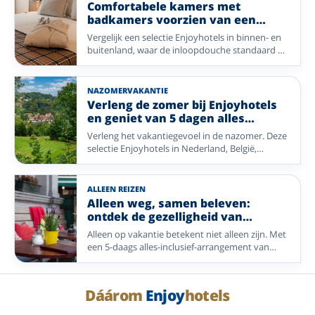
of waai heerlijk uit aan zee in Blankenberge. Ook
Comfortabele kamers met
het gezellige Bocholt biedt volop mogelijkheden
badkamers voorzien van een
voor een ontspannen verblijf. Welke
inloopdouche.
Vergelijk een selectie Enjoyhotels in binnen- en
bestemming u ook kiest, u bent verzekerd van
buitenland, waar de inloopdouche standaard op
een compleet verzorgd verblijf waarbij comfort,
de kamer aanwezig is of bij een specifiek
gastvrijheid en genieten centraal staan.
kamertype hoort.
NAZOMERVAKANTIE
Verleng de zomer bij Enjoyhotels
en geniet van 5 dagen alles
inclusief.
Verleng het vakantiegevoel in de nazomer. Deze
selectie Enjoyhotels in Nederland, België,
Duitsland en Frankrijk ligt bij kust, natuur,
wijngaarden en sfeervolle steden.
ALLEEN REIZEN
Alleen weg, samen beleven:
ontdek de gezelligheid van
Enjoyhotels
Alleen op vakantie betekent niet alleen zijn. Met
een 5-daags alles-inclusief-arrangement van
Enjoyhotels geniet u van comfort, gezelligheid
en de mogelijkheid om nieuwe mensen te
ontmoeten. Of u nu alleen reist of samen komt:
Dáárom
Enjoy
hotels
u bent altijd welkom.