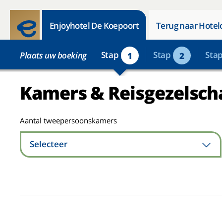
Enjoyhotel De Koepoort
Terug naar Hotel
Stap
Stap
Sta
Plaats uw boeking
1
2
Kamers & Reisgezelsch
Aantal tweepersoonskamers
Selecteer