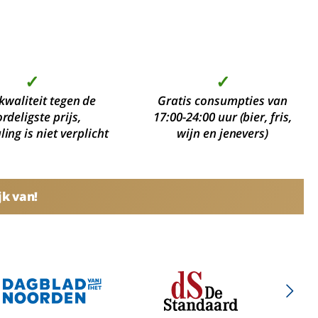
✓
✓
kwaliteit tegen de
Gratis consumpties van
rdeligste prijs,
17:00-24:00 uur (bier, fris,
ing is niet verplicht
wijn en jenevers)
jk van!