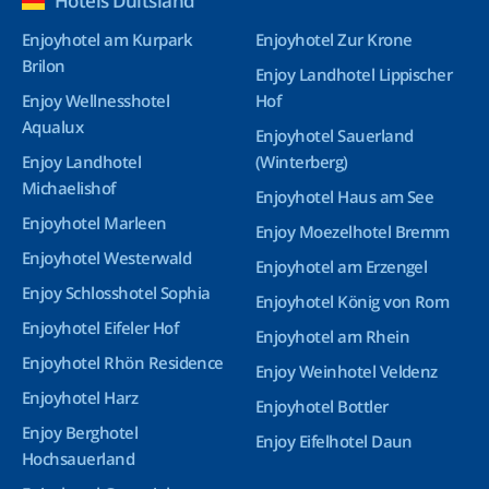
Hotels Duitsland
Enjoyhotel am Kurpark
Enjoyhotel Zur Krone
Brilon
Enjoy Landhotel Lippischer
Enjoy Wellnesshotel
Hof
Aqualux
Enjoyhotel Sauerland
Enjoy Landhotel
(Winterberg)
Michaelishof
Enjoyhotel Haus am See
Enjoyhotel Marleen
Enjoy Moezelhotel Bremm
Enjoyhotel Westerwald
Enjoyhotel am Erzengel
Enjoy Schlosshotel Sophia
Enjoyhotel König von Rom
Enjoyhotel Eifeler Hof
Enjoyhotel am Rhein
Enjoyhotel Rhön Residence
Enjoy Weinhotel Veldenz
Enjoyhotel Harz
Enjoyhotel Bottler
Enjoy Berghotel
Enjoy Eifelhotel Daun
Hochsauerland