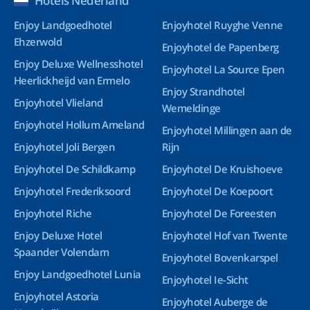
Hotels Nederland
Enjoy Landgoedhotel
Enjoyhotel Ruyghe Venne
Ehzerwold
Enjoyhotel de Papenberg
Enjoy Deluxe Wellnesshotel
Enjoyhotel La Source Epen
Heerlickheijd van Ermelo
Enjoy Strandhotel
Enjoyhotel Vlieland
Wemeldinge
Enjoyhotel Hollum Ameland
Enjoyhotel Millingen aan de
Enjoyhotel Joli Bergen
Rijn
Enjoyhotel De Schildkamp
Enjoyhotel De Kruishoeve
Enjoyhotel Frederiksoord
Enjoyhotel De Koepoort
Enjoyhotel Riche
Enjoyhotel De Foreesten
Enjoy Deluxe Hotel
Enjoyhotel Hof van Twente
Spaander Volendam
Enjoyhotel Bovenkarspel
Enjoy Landgoedhotel Lunia
Enjoyhotel Ie-Sicht
Enjoyhotel Astoria
Enjoyhotel Auberge de