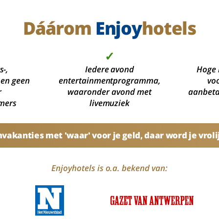
Dáárom
Enjoy
hotels
✓
s-,
Iedere avond
Hoge 
 en geen
entertainmentprogramma,
voo
r
waaronder avond met
aanbetal
mers
livemuziek
akanties met 'waar' voor je geld, daar word je vroli
Enjoyhotels is o.a. bekend van: