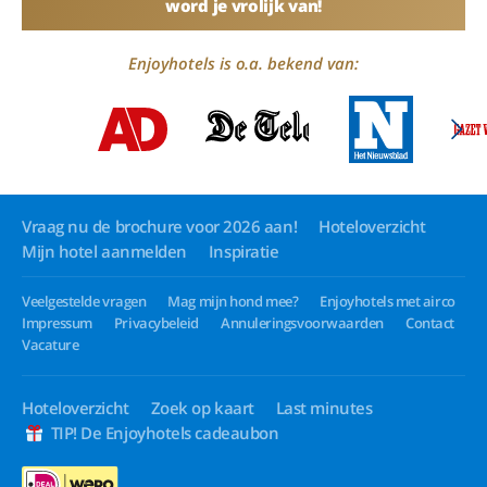
word je vrolijk van!
Enjoyhotels is o.a. bekend van:
Vraag nu de brochure voor 2026 aan!
Hoteloverzicht
Mijn hotel aanmelden
Inspiratie
Veelgestelde vragen
Mag mijn hond mee?
Enjoyhotels met airco
Impressum
Privacybeleid
Annuleringsvoorwaarden
Contact
Vacature
Hoteloverzicht
Zoek op kaart
Last minutes
TIP! De Enjoyhotels cadeaubon