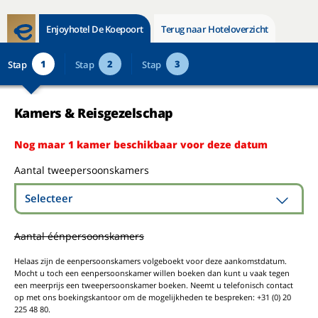
Enjoyhotel De Koepoort
Terug naar Hoteloverzicht
1
2
3
Stap
Stap
Stap
Kamers & Reisgezelschap
Nog maar 1 kamer beschikbaar voor deze datum
Aantal tweepersoonskamers
Selecteer
Aantal éénpersoonskamers
Helaas zijn de eenpersoonskamers volgeboekt voor deze aankomstdatum.
Mocht u toch een eenpersoonskamer willen boeken dan kunt u vaak tegen
een meerprijs een tweepersoonskamer boeken. Neemt u telefonisch contact
op met ons boekingskantoor om de mogelijkheden te bespreken: +31 (0) 20
225 48 80.