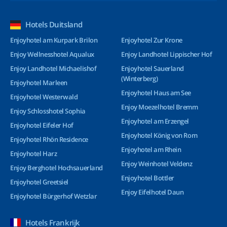
Hotels Duitsland
Enjoyhotel am Kurpark Brilon
Enjoyhotel Zur Krone
Enjoy Wellnesshotel Aqualux
Enjoy Landhotel Lippischer Hof
Enjoy Landhotel Michaelishof
Enjoyhotel Sauerland
(Winterberg)
Enjoyhotel Marleen
Enjoyhotel Haus am See
Enjoyhotel Westerwald
Enjoy Moezelhotel Bremm
Enjoy Schlosshotel Sophia
Enjoyhotel am Erzengel
Enjoyhotel Eifeler Hof
Enjoyhotel König von Rom
Enjoyhotel Rhön Residence
Enjoyhotel am Rhein
Enjoyhotel Harz
Enjoy Weinhotel Veldenz
Enjoy Berghotel Hochsauerland
Enjoyhotel Bottler
Enjoyhotel Greetsiel
Enjoy Eifelhotel Daun
Enjoyhotel Bürgerhof Wetzlar
Hotels Frankrijk