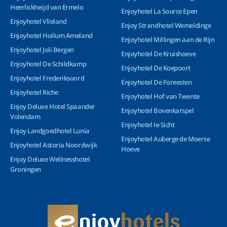
Heerlickheijd van Ermelo
Enjoyhotel La Source Epen
Enjoyhotel Vlieland
Enjoy Strandhotel Wemeldinge
Enjoyhotel Hollum Ameland
Enjoyhotel Millingen aan de Rijn
Enjoyhotel Joli Bergen
Enjoyhotel De Kruishoeve
Enjoyhotel De Schildkamp
Enjoyhotel De Koepoort
Enjoyhotel Frederiksoord
Enjoyhotel De Foreesten
Enjoyhotel Riche
Enjoyhotel Hof van Twente
Enjoy Deluxe Hotel Spaander
Enjoyhotel Bovenkarspel
Volendam
Enjoyhotel Ie-Sicht
Enjoy Landgoedhotel Lunia
Enjoyhotel Auberge de Moerse
Enjoyhotel Astoria Noordwijk
Hoeve
Enjoy Deluxe Wellnesshotel
Groningen