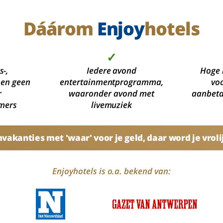
Dáárom
Enjoy
hotels
✓
s-,
Iedere avond
Hoge 
 en geen
entertainmentprogramma,
voo
r
waaronder avond met
aanbetal
mers
livemuziek
akanties met 'waar' voor je geld, daar word je vroli
Enjoyhotels is o.a. bekend van: