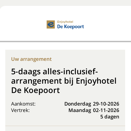
Boek nu
+31 (0) 20 225 48 80
Uw arrangement
5-daags alles-inclusief-
arrangement bij Enjoyhotel
De Koepoort
Aankomst:
Donderdag
29-10-2026
Vertrek:
Maandag
02-11-2026
5 dagen