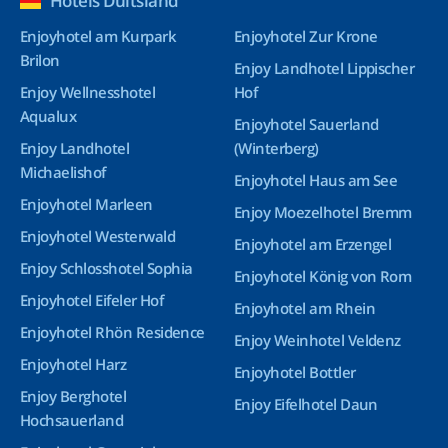
Hotels Duitsland
Enjoyhotel am Kurpark
Enjoyhotel Zur Krone
Brilon
Enjoy Landhotel Lippischer
Enjoy Wellnesshotel
Hof
Aqualux
Enjoyhotel Sauerland
Enjoy Landhotel
(Winterberg)
Michaelishof
Enjoyhotel Haus am See
Enjoyhotel Marleen
Enjoy Moezelhotel Bremm
Enjoyhotel Westerwald
Enjoyhotel am Erzengel
Enjoy Schlosshotel Sophia
Enjoyhotel König von Rom
Enjoyhotel Eifeler Hof
Enjoyhotel am Rhein
Enjoyhotel Rhön Residence
Enjoy Weinhotel Veldenz
Enjoyhotel Harz
Enjoyhotel Bottler
Enjoy Berghotel
Enjoy Eifelhotel Daun
Hochsauerland