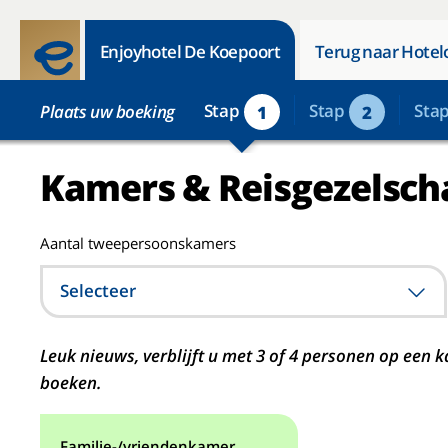
Enjoyhotel De Koepoort
Terug naar Hotel
Stap
Stap
Sta
Plaats uw boeking
1
2
Kamers & Reisgezelsch
Aantal tweepersoonskamers
Selecteer
Leuk nieuws, verblijft u met 3 of 4 personen op ee
boeken.
Familie-/vriendenkamer