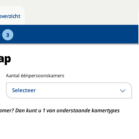
overzicht
p
3
ap
Aantal éénpersoonskamers
Selecteer
n kamer? Dan kunt u 1 van onderstaande kamertypes