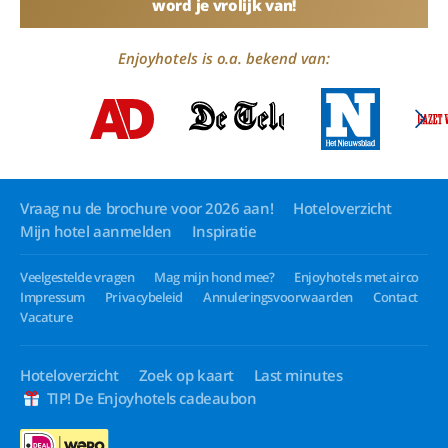
word je vrolijk van!
Enjoyhotels is o.a. bekend van:
Vraag nu de brochure voor 2026 aan!
Hoteloverzicht
Mijn hotel aanmelden
Inspiratie
Veelgestelde vragen
Mag mijn hond mee?
Enjoyhotels met airco
Impressum
Privacybeleid
Annuleringsvoorwaarden
Contact
Vacature
Hoteloverzicht
Zoek op kaart
Last minutes
TIP! De Enjoyhotels cadeaubon