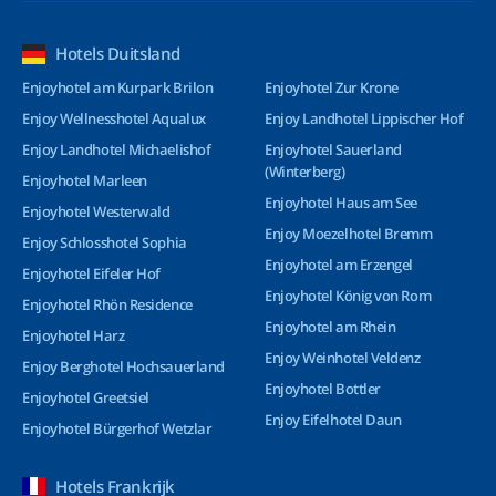
Hotels Duitsland
Enjoyhotel am Kurpark Brilon
Enjoyhotel Zur Krone
Enjoy Wellnesshotel Aqualux
Enjoy Landhotel Lippischer Hof
Enjoy Landhotel Michaelishof
Enjoyhotel Sauerland
(Winterberg)
Enjoyhotel Marleen
Enjoyhotel Haus am See
Enjoyhotel Westerwald
Enjoy Moezelhotel Bremm
Enjoy Schlosshotel Sophia
Enjoyhotel am Erzengel
Enjoyhotel Eifeler Hof
Enjoyhotel König von Rom
Enjoyhotel Rhön Residence
Enjoyhotel am Rhein
Enjoyhotel Harz
Enjoy Weinhotel Veldenz
Enjoy Berghotel Hochsauerland
Enjoyhotel Bottler
Enjoyhotel Greetsiel
Enjoy Eifelhotel Daun
Enjoyhotel Bürgerhof Wetzlar
Hotels Frankrijk