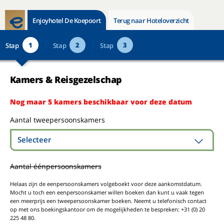
Enjoyhotel De Koepoort
Terug naar Hoteloverzicht
1
2
3
Stap
Stap
Stap
Kamers & Reisgezelschap
Nog maar 5 kamers beschikbaar voor deze datum
Aantal tweepersoonskamers
Selecteer
Aantal éénpersoonskamers
Helaas zijn de eenpersoonskamers volgeboekt voor deze aankomstdatum.
Mocht u toch een eenpersoonskamer willen boeken dan kunt u vaak tegen
een meerprijs een tweepersoonskamer boeken. Neemt u telefonisch contact
op met ons boekingskantoor om de mogelijkheden te bespreken: +31 (0) 20
225 48 80.