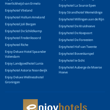
Heerlickheijd van Ermelo
Enjoyhotel La Source Epen
Enjoyhotel Vlieland
Enjoy Strandhotel Wemeldinge
Enjoyhotel Hollum Ameland
Enjoyhotel Millingen aan de Rijn
Enjoyhotel Joli Bergen
Enjoyhotel De Kruishoeve
Enjoyhotel De Schildkamp
Enjoyhotel De Koepoort
Enjoyhotel Frederiksoord
Enjoyhotel De Foreesten
Enjoyhotel Riche
Enjoyhotel Hof van Twente
Enjoy Deluxe Hotel Spaander
Enjoyhotel Bovenkarspel
Volendam
Enjoyhotel Ie-Sicht
Enjoy Landgoedhotel Lunia
Enjoyhotel Auberge de Moerse
Enjoyhotel Astoria Noordwijk
Hoeve
Enjoy Deluxe Wellnesshotel
Groningen