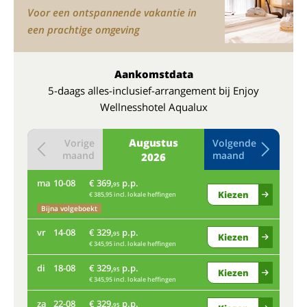
Voor een ontspannende vakantie in
een prachtige omgeving
Aankomstdata
5-daags alles-inclusief-arrangement bij Enjoy
Wellnesshotel Aqualux
Augustus
Vorige
Volgende
maand
maand
2026
ma
10-08
€ 369,
p.p.
do
95
Kiezen
€ 385,95 incl. lokale heffingen
Bijna volgeboekt
ma
vr
14-08
€ 329,
p.p.
95
Kiezen
€ 345,95 incl. lokale heffingen
Bij
di
18-08
€ 329,
p.p.
vr
95
Kiezen
€ 345,95 incl. lokale heffingen
za
22-08
€ 329,
p.p.
di
95