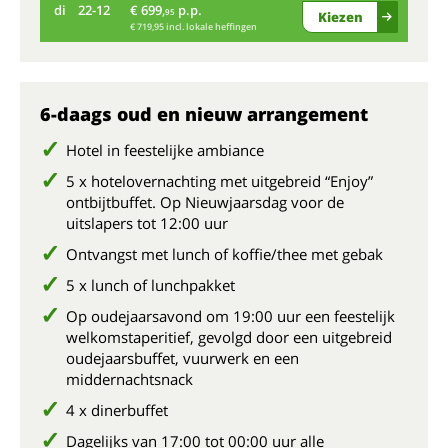
di
22-12
€ 699,
p.p.
wo
95
Kiezen
€ 719,95 incl. lokale heffingen
6-daags oud en nieuw arrangement
Hotel in feestelijke ambiance
5 x hotelovernachting met uitgebreid “Enjoy”
ontbijtbuffet. Op Nieuwjaarsdag voor de
uitslapers tot 12:00 uur
Ontvangst met lunch of koffie/thee met gebak
5 x lunch of lunchpakket
Op oudejaarsavond om 19:00 uur een feestelijk
welkomstaperitief, gevolgd door een uitgebreid
oudejaarsbuffet, vuurwerk en een
middernachtsnack
4 x dinerbuffet
Dagelijks van 17:00 tot 00:00 uur alle