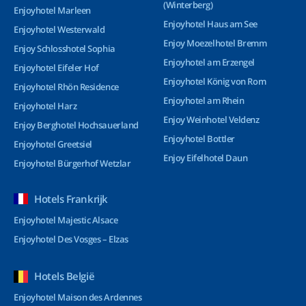
(Winterberg)
Enjoyhotel Marleen
Enjoyhotel Haus am See
Enjoyhotel Westerwald
Enjoy Moezelhotel Bremm
Enjoy Schlosshotel Sophia
Enjoyhotel am Erzengel
Enjoyhotel Eifeler Hof
Enjoyhotel König von Rom
Enjoyhotel Rhön Residence
Enjoyhotel am Rhein
Enjoyhotel Harz
Enjoy Weinhotel Veldenz
Enjoy Berghotel Hochsauerland
Enjoyhotel Bottler
Enjoyhotel Greetsiel
Enjoy Eifelhotel Daun
Enjoyhotel Bürgerhof Wetzlar
Hotels Frankrijk
Enjoyhotel Majestic Alsace
Enjoyhotel Des Vosges – Elzas
Hotels België
Enjoyhotel Maison des Ardennes