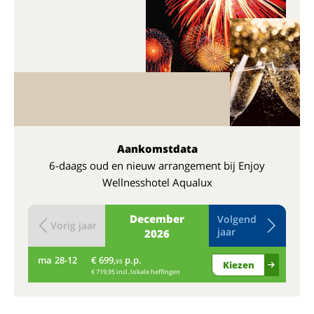
Aankomstdata
6-daags oud en nieuw arrangement bij Enjoy
Wellnesshotel Aqualux
December
Volgend
Vorig jaar
jaar
2026
ma
28-12
€ 699,
p.p.
di
95
Kiezen
€ 719,95 incl. lokale heffingen