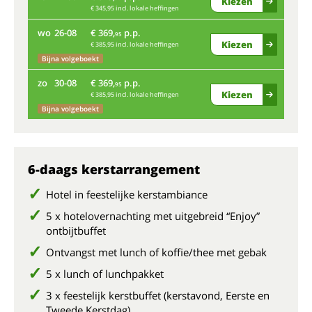
Kiezen
€ 345,95 incl. lokale heffingen
wo
26-08
€ 369,
p.p.
za
95
Kiezen
€ 385,95 incl. lokale heffingen
Bijna volgeboekt
wo
zo
30-08
€ 369,
p.p.
95
Kiezen
€ 385,95 incl. lokale heffingen
zo
Bijna volgeboekt
6-daags kerstarrangement
Hotel in feestelijke kerstambiance
5 x hotelovernachting met uitgebreid “Enjoy”
ontbijtbuffet
Ontvangst met lunch of koffie/thee met gebak
5 x lunch of lunchpakket
3 x feestelijk kerstbuffet (kerstavond, Eerste en
Tweede Kerstdag)