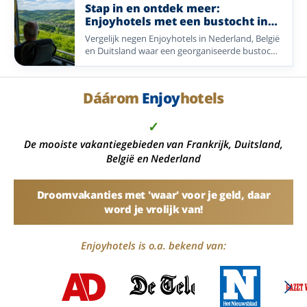
Nederland, Duitsland en België.
Stap in en ontdek meer:
Enjoyhotels met een bustocht in
het arrangement
Vergelijk negen Enjoyhotels in Nederland, België
en Duitsland waar een georganiseerde bustocht
onderdeel is van het 5-daags alles-inclusief-
arrangement.
Dáárom
Enjoy
hotels
✓
De mooiste vakantiegebieden van Frankrijk, Duitsland,
België en Nederland
Droomvakanties met 'waar' voor je geld, daar
word je vrolijk van!
Enjoyhotels is o.a. bekend van: