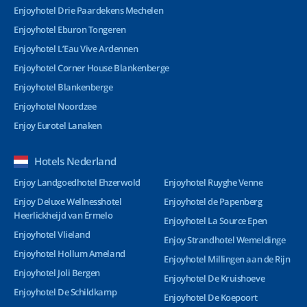
Enjoyhotel Drie Paardekens Mechelen
Enjoyhotel Eburon Tongeren
Enjoyhotel L’Eau Vive Ardennen
Enjoyhotel Corner House Blankenberge
Enjoyhotel Blankenberge
Enjoyhotel Noordzee
Enjoy Eurotel Lanaken
Hotels Nederland
Enjoy Landgoedhotel Ehzerwold
Enjoyhotel Ruyghe Venne
Enjoy Deluxe Wellnesshotel
Enjoyhotel de Papenberg
Heerlickheijd van Ermelo
Enjoyhotel La Source Epen
Enjoyhotel Vlieland
Enjoy Strandhotel Wemeldinge
Enjoyhotel Hollum Ameland
Enjoyhotel Millingen aan de Rijn
Enjoyhotel Joli Bergen
Enjoyhotel De Kruishoeve
Enjoyhotel De Schildkamp
Enjoyhotel De Koepoort