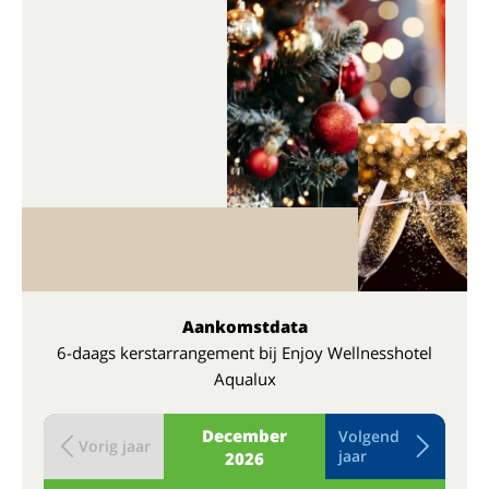
Aankomstdata
6-daags kerstarrangement bij Enjoy Wellnesshotel
Aqualux
December
Volgend
Vorig jaar
jaar
2026