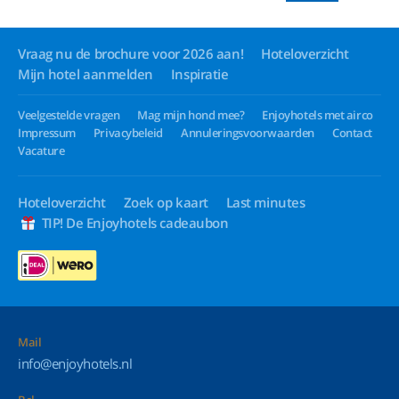
Vraag nu de brochure voor 2026 aan!
Hoteloverzicht
Mijn hotel aanmelden
Inspiratie
Veelgestelde vragen
Mag mijn hond mee?
Enjoyhotels met airco
Impressum
Privacybeleid
Annuleringsvoorwaarden
Contact
Vacature
Hoteloverzicht
Zoek op kaart
Last minutes
TIP! De Enjoyhotels cadeaubon
Mail
info@enjoyhotels.nl