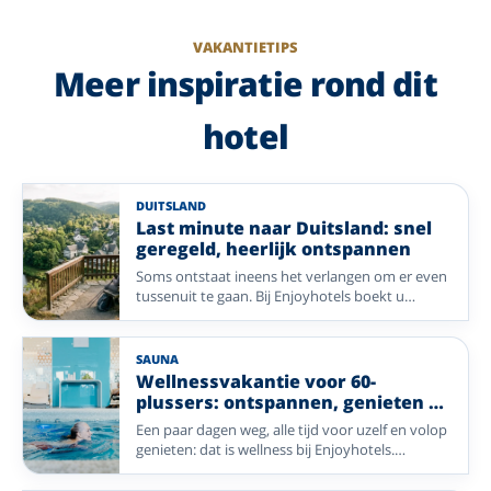
VAKANTIETIPS
Meer inspiratie rond dit
hotel
DUITSLAND
Last minute naar Duitsland: snel
geregeld, heerlijk ontspannen
Soms ontstaat ineens het verlangen om er even
tussenuit te gaan. Bij Enjoyhotels boekt u
eenvoudig een ontspannen vakantie naar
Duitsland, met een comfortabel verblijf, gezellige
sfeer en veel geregeld. Ontdek sfeervolle
SAUNA
bestemmingen en geniet binnenkort al van een
Wellnessvakantie voor 60-
heerlijke vakantie.
plussers: ontspannen, genieten en
opladen
Een paar dagen weg, alle tijd voor uzelf en volop
genieten: dat is wellness bij Enjoyhotels.
Ontspan in de sauna of het zwembad, geniet
van lekker eten en trek eropuit voor een